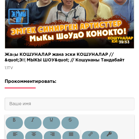
39:53
Жаңы КОШУНАЛАР жана эски КОШУНАЛАР //
&quot;ЭҢ МЫКЫ ШОУ&quot; // Кошунаны Тандабайт
1.1TV
Прокомментировать: