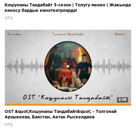
Кошунаны Тандабайт 3-сезон | Толугу менен | Жакында
киносу бардык кинотеатрларда!
1.1TV
2:48
OST &quot;Кошунаны Тандабайт&quot; - Толгонай
Арзыкеева, Баястан, Актан Рыскелдиев
1.1TV