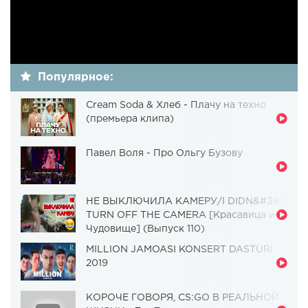
Популярное:
Cream Soda & Хлеб - Плачу на техно
(премьера клипа)
Павел Воля - Про Ольгу Бузову
НЕ ВЫКЛЮЧИЛА КАМЕРУ/I DIDN&#39;T
TURN OFF THE CAMERA [Красавица и
Чудовище] (Выпуск 110)
MILLION JAMOASI KONSERT DASTURI
2019
КОРОЧЕ ГОВОРЯ, CS:GO В РЕАЛЬНОЙ