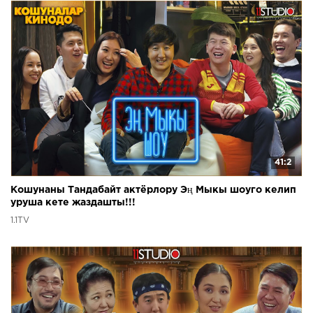
41:2
Кошунаны Тандабайт актёрлору Эң Мыкы шоуго келип
уруша кете жаздашты!!!
1.1TV