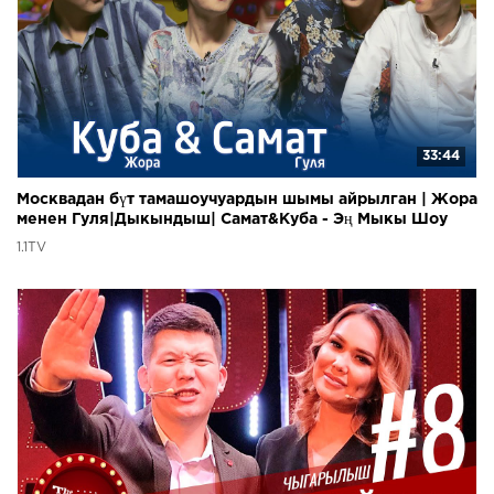
33:44
Москвадан бүт тамашоучуардын шымы айрылган | Жора
менен Гуля|Дыкындыш| Самат&Куба - Эң Мыкы Шоу
1.1TV