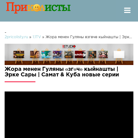
-
2pricolisty.ru
»
1.1TV
» Жора менен Гуляны өзгөчө кыйнашты | Эрке Сары | Самат & Куба
Жора менен Гуляны өзгөчө кыйнашты |
Эрке Сары | Самат & Куба новые серии