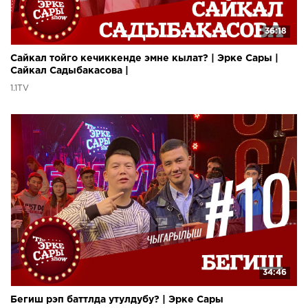
36:18
Сайкал тойго кечиккенде эмне кылат? | Эрке Сары |
Сайкал Садыбакасова |
1.1TV
34:46
Бегиш рэп баттлда утулдубу? | Эрке Сары