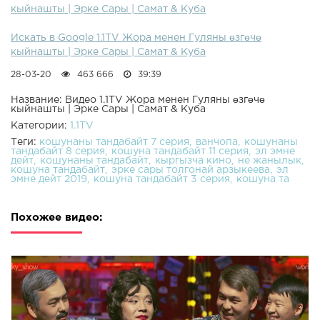
кыйнашты | Эрке Сары | Самат & Куба
Искать в Google 1.1TV Жора менен Гуляны өзгөчө
кыйнашты | Эрке Сары | Самат & Куба
28-03-20
463 666
39:39
Название: Видео 1.1TV Жора менен Гуляны өзгөчө
кыйнашты | Эрке Сары | Самат & Куба
Категории:
1.1TV
Теги:
кошунаны тандабайт 7 серия
ванчопа
кошунаны
тандабайт 8 серия
кошуна тандабайт 11 серия
эл эмне
дейт
кошунаны тандабайт
кыргызча кино
не жанылык
кошуна тандабайт
эрке сары толгонай арзыкеева
эл
эмне дейт 2019
кошуна тандабайт 3 серия
кошуна та
Похожее видео: