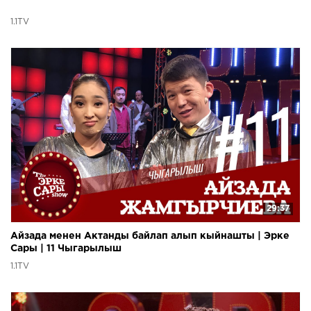
1.1TV
29:37
Айзада менен Актанды байлап алып кыйнашты | Эрке
Сары | 11 Чыгарылыш
1.1TV