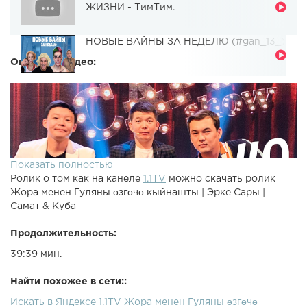
ЖИЗНИ - ТимТим.
НОВЫЕ ВАЙНЫ ЗА НЕДЕЛЮ (#gan_13_)
Описание видео:
Показать полностью
Ролик о том как на канеле
1.1TV
можно скачать ролик
Жора менен Гуляны өзгөчө кыйнашты | Эрке Сары |
Самат & Куба
Продолжительность:
39:39 мин.
Найти похожее в сети::
Искать в Яндексе 1.1TV Жора менен Гуляны өзгөчө