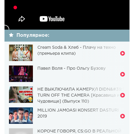
Популярное:
Cream Soda & Хлеб - Плачу на техно
(премьера клипа)
Павел Воля - Про Ольгу Бузову
НЕ ВЫКЛЮЧИЛА КАМЕРУ/I DIDN&#39;T
TURN OFF THE CAMERA [Красавица и
Чудовище] (Выпуск 110)
MILLION JAMOASI KONSERT DASTURI
2019
КОРОЧЕ ГОВОРЯ, CS:GO В РЕАЛЬНОЙ