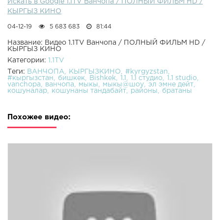
Искать в Google 1.1TV Ванчопа / ПОЛНЫЙ ФИЛЬМ HD /
КЫРГЫЗ КИНО
04-12-19
5 683 683
81:44
Название: Видео 1.1TV Ванчопа / ПОЛНЫЙ ФИЛЬМ HD /
КЫРГЫЗ КИНО
Категории:
1.1TV
Теги:
ВАНЧОПА
КЫРГЫЗКИНО
#kyrgyzstan
#кыргызстан
бишкек
Bishkek
1.1
1.1 студио
1.1 studio
vanchopa
ванчопа
мыкы
мыкы@шоу
эл эмне дейт
кошуналар
кошунаны тандабайт
районы
братаны
Похожее видео: