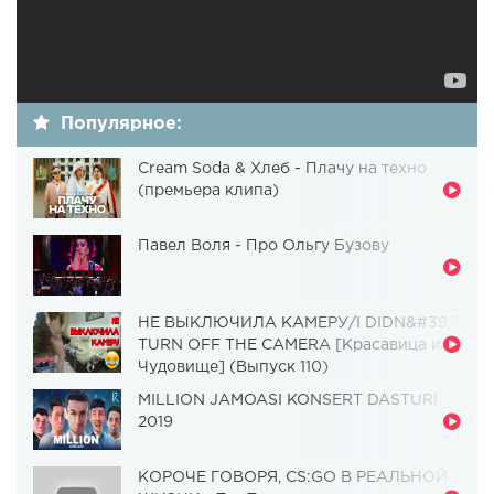
Популярное:
Cream Soda & Хлеб - Плачу на техно
(премьера клипа)
Павел Воля - Про Ольгу Бузову
НЕ ВЫКЛЮЧИЛА КАМЕРУ/I DIDN&#39;T
TURN OFF THE CAMERA [Красавица и
Чудовище] (Выпуск 110)
MILLION JAMOASI KONSERT DASTURI
2019
КОРОЧЕ ГОВОРЯ, CS:GO В РЕАЛЬНОЙ