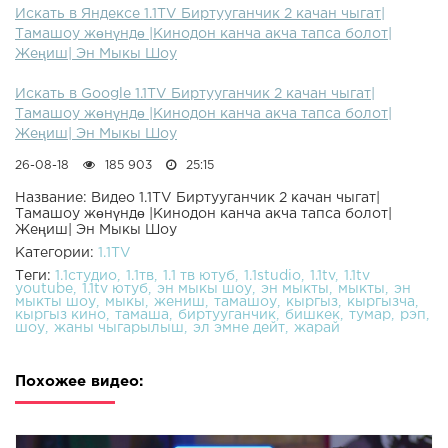
Искать в Яндексе 1.1TV Биртууганчик 2 качан чыгат|
Тамашоу жөнүндө |Кинодон канча акча тапса болот|
Жеңиш| Эн Мыкы Шоу
Искать в Google 1.1TV Биртууганчик 2 качан чыгат|
Тамашоу жөнүндө |Кинодон канча акча тапса болот|
Жеңиш| Эн Мыкы Шоу
26-08-18
185 903
25:15
Название: Видео 1.1TV Биртууганчик 2 качан чыгат|
Тамашоу жөнүндө |Кинодон канча акча тапса болот|
Жеңиш| Эн Мыкы Шоу
Категории:
1.1TV
Теги:
1.1студио
1.1тв
1.1 тв ютуб
1.1studio
1.1tv
1.1tv
youtube
1.1tv ютуб
эн мыкы шоу
эн мыкты
мыкты
эн
мыкты шоу
мыкы
жениш
тамашоу
кыргыз
кыргызча
кыргыз кино
тамаша
биртууганчик
бишкек
тумар
рэп
шоу
жаны чыгарылыш
эл эмне дейт
жарай
Похожее видео: