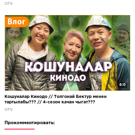
1.1TV
8:0
Кошуналар Кинодо // Толгонай Бектур менен
тартылабы??? // 4-сезон качан чыгат???
1.1TV
Прокомментировать: