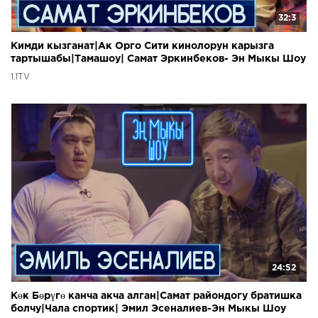
32:3
Кимди кызганат|Ак Орго Сити кинолорун карызга
тартышабы|Тамашоу| Самат Эркинбеков- Эн Мыкы Шоу
1.1TV
24:52
Көк Бөрүгө канча акча алган|Самат райондогу братишка
болчу|Чала спортик| Эмил Эсеналиев-Эн Мыкы Шоу