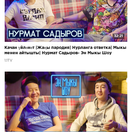
32:21
Качан үйлөнөт |Жаңы пародия| Нурланга ответка| Мыкы
менен айтышты| Нурмат Садыров- Эн Мыкы Шоу
1.1TV