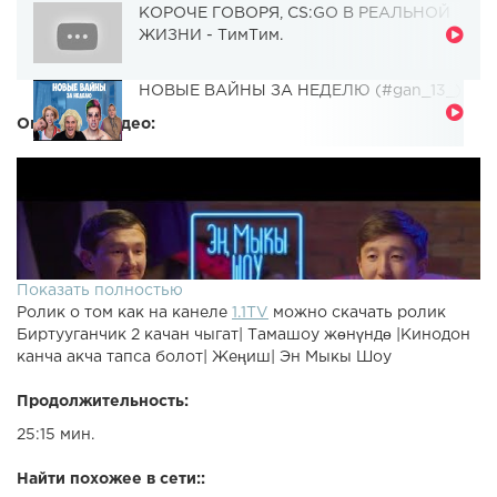
КОРОЧЕ ГОВОРЯ, CS:GO В РЕАЛЬНОЙ
ЖИЗНИ - ТимТим.
НОВЫЕ ВАЙНЫ ЗА НЕДЕЛЮ (#gan_13_)
Описание видео:
Показать полностью
Ролик о том как на канеле
1.1TV
можно скачать ролик
Биртууганчик 2 качан чыгат| Тамашоу жөнүндө |Кинодон
канча акча тапса болот| Жеңиш| Эн Мыкы Шоу
Продолжительность:
25:15 мин.
Найти похожее в сети::