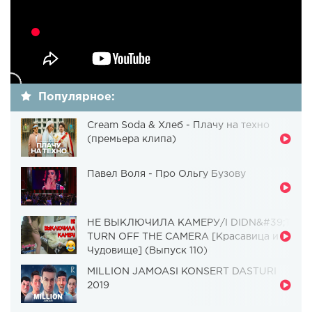
Популярное:
Cream Soda & Хлеб - Плачу на техно
(премьера клипа)
Павел Воля - Про Ольгу Бузову
НЕ ВЫКЛЮЧИЛА КАМЕРУ/I DIDN&#39;T
TURN OFF THE CAMERA [Красавица и
Чудовище] (Выпуск 110)
MILLION JAMOASI KONSERT DASTURI
2019