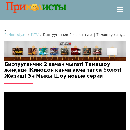
-
2pricolisty.ru
»
1.1TV
» Биртууганчик 2 качан чыгат| Тамашоу жөнүндө |Кинодон канча акча тапса болот| Жеңиш| Эн Мыкы Шоу
Биртууганчик 2 качан чыгат| Тамашоу
жөнүндө |Кинодон канча акча тапса болот|
Жеңиш| Эн Мыкы Шоу новые серии