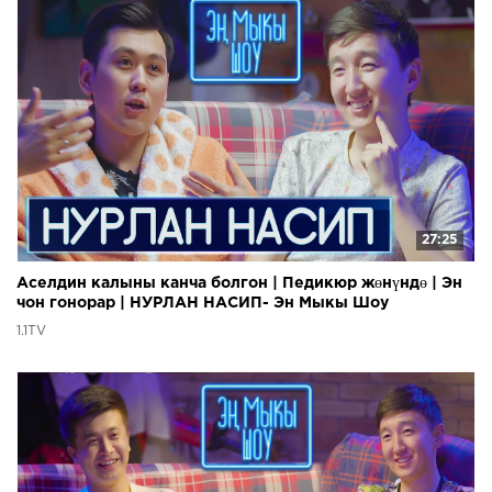
27:25
Аселдин калыны канча болгон | Педикюр жөнүндө | Эн
чон гонорар | НУРЛАН НАСИП- Эн Мыкы Шоу
1.1TV