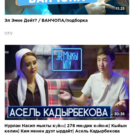
11:25
Эл Эмне Дейт? / ВАНЧОПА/подборка
1.1TV
30:36
Нурлан Насип мыкты күйөө| 278 миңдик көйнөк| Кыйын
келин| Ким менен дуэт ырдайт| Асель Кадырбекова