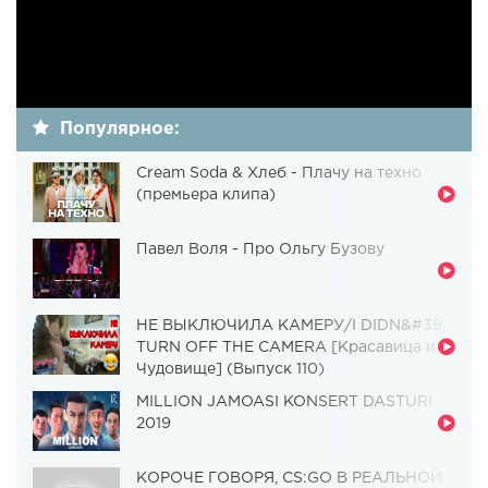
Популярное:
Cream Soda & Хлеб - Плачу на техно
(премьера клипа)
Павел Воля - Про Ольгу Бузову
НЕ ВЫКЛЮЧИЛА КАМЕРУ/I DIDN&#39;T
TURN OFF THE CAMERA [Красавица и
Чудовище] (Выпуск 110)
MILLION JAMOASI KONSERT DASTURI
2019
КОРОЧЕ ГОВОРЯ, CS:GO В РЕАЛЬНОЙ