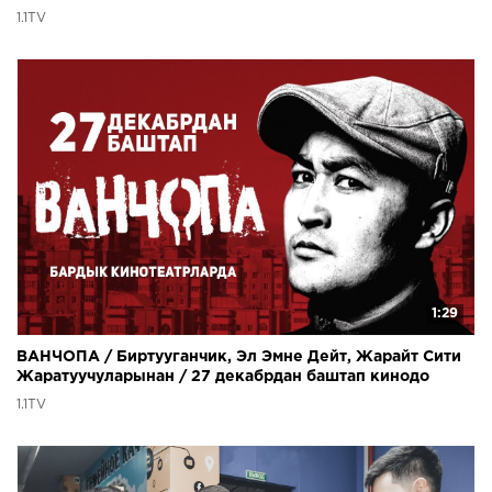
1.1TV
1:29
ВАНЧОПА / Биртууганчик, Эл Эмне Дейт, Жарайт Сити
Жаратуучуларынан / 27 декабрдан баштап кинодо
1.1TV