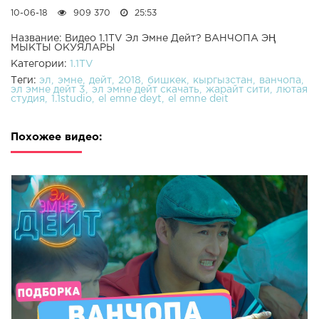
10-06-18
909 370
25:53
Название: Видео 1.1TV Эл Эмне Дейт? ВАНЧОПА ЭҢ
МЫКТЫ ОКУЯЛАРЫ
Категории:
1.1TV
Теги:
эл
эмне
дейт
2018
бишкек
кыргызстан
ванчопа
эл эмне дейт 3
эл эмне дейт скачать
жарайт сити
лютая
студия
1.1studio
el emne deyt
el emne deit
Похожее видео: