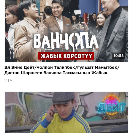
10:58
Эл Эмне Дейт/Чолпон Талипбек/Гульзат Мамытбек/
Дастан Шаршеев Ванчопа Тасмасынын Жабык
Көрсөтүүсүндө
1.1TV