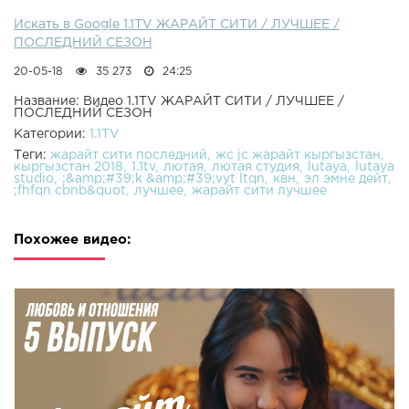
Искать в Google 1.1TV ЖАРАЙТ СИТИ / ЛУЧШЕЕ /
ПОСЛЕДНИЙ СЕЗОН
20-05-18
35 273
24:25
Название: Видео 1.1TV ЖАРАЙТ СИТИ / ЛУЧШЕЕ /
ПОСЛЕДНИЙ СЕЗОН
Категории:
1.1TV
Теги:
жарайт сити последний
жс jc жарайт кыргызстан
кыргызстан 2018
1.1tv
лютая
лютая студия
lutaya
lutaya
studio
;&amp;#39;k &amp;#39;vyt ltqn
квн
эл эмне дейт
;fhfqn cbnb&quot
лучшее
жарайт сити лучшее
Похожее видео: