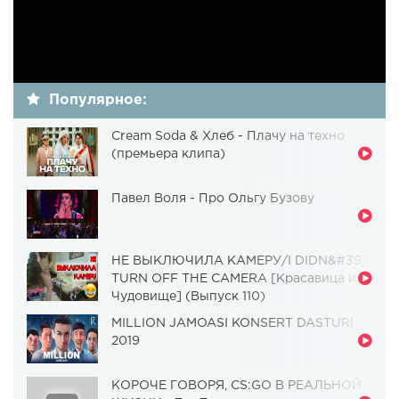
Популярное:
Cream Soda & Хлеб - Плачу на техно
(премьера клипа)
Павел Воля - Про Ольгу Бузову
НЕ ВЫКЛЮЧИЛА КАМЕРУ/I DIDN&#39;T
TURN OFF THE CAMERA [Красавица и
Чудовище] (Выпуск 110)
MILLION JAMOASI KONSERT DASTURI
2019
КОРОЧЕ ГОВОРЯ, CS:GO В РЕАЛЬНОЙ