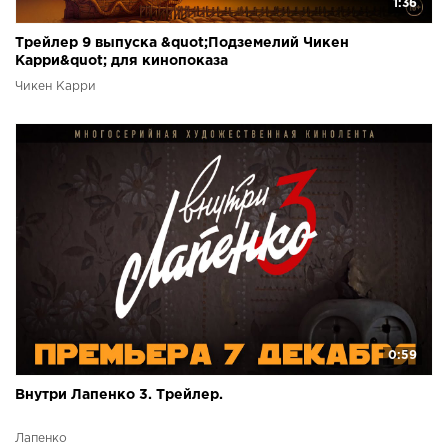
1:36
Трейлер 9 выпуска &quot;Подземелий Чикен
Карри&quot; для кинопоказа
Чикен Карри
0:59
Внутри Лапенко 3. Трейлер.
Лапенко