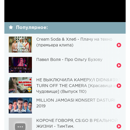
Популярное:
Cream Soda & Хлеб - Плачу на техно
(премьера клипа)
Павел Воля - Про Ольгу Бузову
НЕ ВЫКЛЮЧИЛА КАМЕРУ/I DIDN&#39;T
TURN OFF THE CAMERA [Красавица и
Чудовище] (Выпуск 110)
MILLION JAMOASI KONSERT DASTURI
2019
КОРОЧЕ ГОВОРЯ, CS:GO В РЕАЛЬНОЙ
ЖИЗНИ - ТимТим.