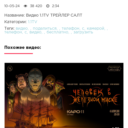
10-05-24
38 420
2:34
Название: Видео 1.1TV ТРЕЙЛЕР САЛТ
Категории:
1.1TV
Теги:
видео
поделиться
телефон
с
камерой
телефон
с
видео
бесплатно
загрузить
Похожее видео: