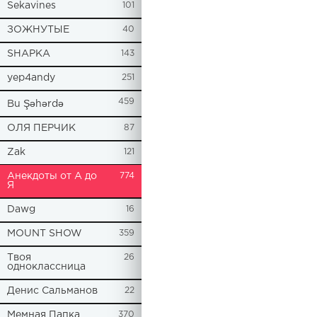
Sekavines
101
ЗОЖНУТЫЕ
40
SHAPKA
143
yep4andy
251
459
Bu Şəhərdə
ОЛЯ ПЕРЧИК
87
Zak
121
Анекдоты от А до
774
Я
Dawg
16
MOUNT SHOW
359
Твоя
26
одноклассница
Денис Сальманов
22
Мемная Папка
370