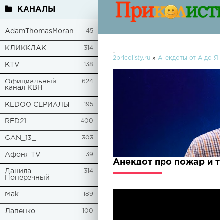
КАНАЛЫ
AdamThomasMoran
45
КЛИККЛАК
314
-
2pricolisty.ru
»
Анекдоты от А до Я
KTV
138
Официальный
624
канал КВН
KEDOO СЕРИАЛЫ
195
RED21
400
GAN_13_
303
Афоня TV
39
Анекдот про пожар и т
Данила
314
Поперечный
Mak
189
Лапенко
100