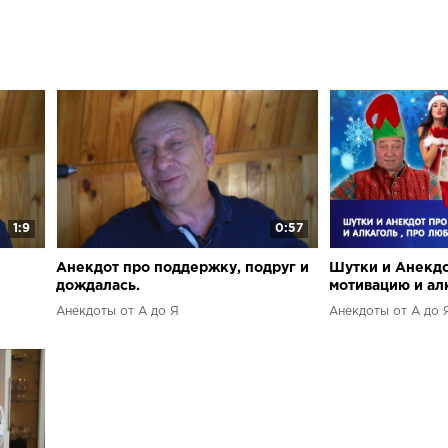
1:9
0:57
Анекдот про поддержку, подруг и
Шутки и Анекдо
дождалась.
мотивацию и ал
любовников и с
Анекдоты от А до Я
Анекдоты от А до 
от А до Я