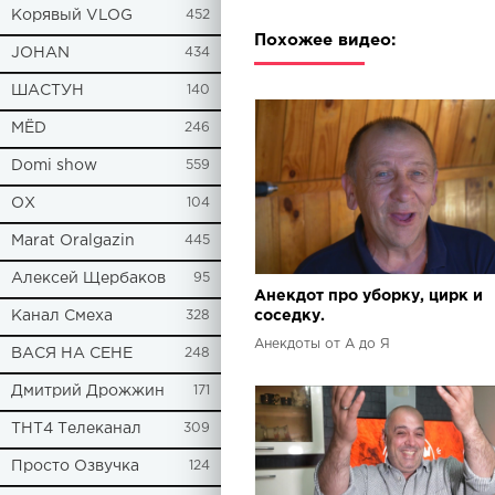
Корявый VLOG
452
Похожее видео:
JOHAN
434
ШАСТУН
140
МЁD
246
Domi show
559
ОХ
104
Marat Oralgazin
445
Алексей Щербаков
95
Анекдот про уборку, цирк и
Канал Смеха
328
соседку.
Анекдоты от А до Я
ВАСЯ НА СЕНЕ
248
Дмитрий Дрожжин
171
ТНТ4 Телеканал
309
Просто Озвучка
124