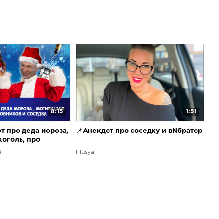
8:15
1:51
т про деда мороза,
📌Анекдот про соседку и вNбратор
коголь, про
оседку | Анекдоты
Я
Flusya