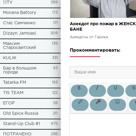
1.1TV
289
Morana Battory
173
Стас Семченко
171
Анекдот про пожар в ЖЕНС
БАНЕ
Dizayn Jamoasi
309
Анекдоты от Гарика
Максим
139
Старосвитский
Прокомментировать:
KULIK
331
Бар в большом
93
городе
Tatarka FM
193
715 TEAM
122
ЕГОР
59
Old Spice Russia
20
Stand-Up Club #1
479
ПОТРАЧЕНО
296