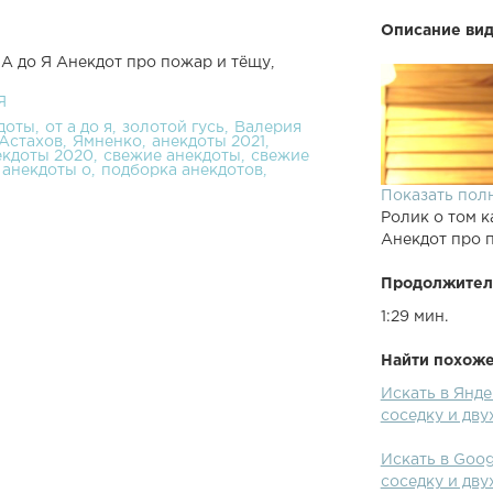
Описание вид
А до Я Анекдот про пожар и тёщу,
Я
доты
от а до я
золотой гусь
Валерия
Астахов
Ямненко
анекдоты 2021
екдоты 2020
свежие анекдоты
свежие
анекдоты о
подборка анекдотов
Показать пол
Ролик о том к
Анекдот про п
Продолжител
1:29 мин.
Найти похожее
Искать в Янде
соседку и дву
Искать в Goog
соседку и дву