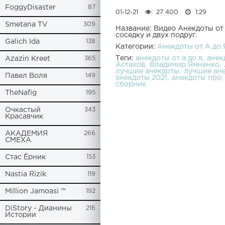
FoggyDisaster
87
01-12-21
27 400
1:29
Smetana TV
309
Название: Видео Анекдоты от 
соседку и двух подруг.
Galich Ida
138
Категории:
Анекдоты от А до 
Теги:
анекдоты от а до я
анек
Azazin Kreet
365
Астахов
Владимир Ямненко
лучшие анекдоты
лучшие ан
Павел Воля
149
анекдоты 2021
анекдоты про
сборник
TheNafig
195
Очкастый
343
Красавчик
АКАДЕМИЯ
266
СМЕХА
Стас Ёрник
153
Nastia Rizik
119
Million Jamoasi ™
192
DiStory - Дианины
216
Истории