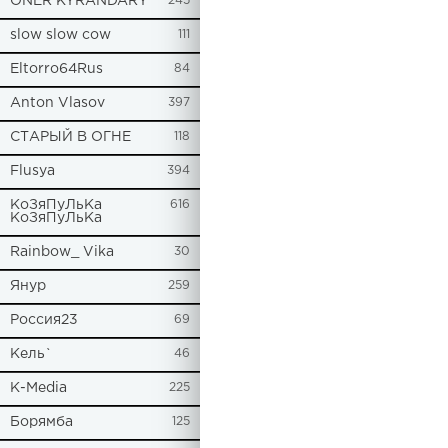
ONER KYRANDARY
245
slow slow cow
111
Eltorro64Rus
84
Anton Vlasov
397
СТАРЫЙ В ОГНЕ
118
Flusya
394
КоЗяПуЛьКа
616
КоЗяПуЛьКа
Rainbow_ Vika
30
Янур
259
Россия23
69
Кель`
46
К-Media
225
Борямба
125