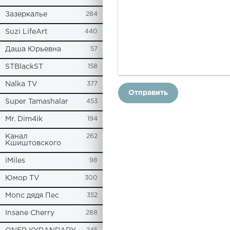
Зазеркалье
284
Suzi LifeArt
440
Даша Юрьевна
57
STBlackST
158
Nalka TV
377
Отправить
Super Tamashalar
453
Mr. Dim4ik
194
Канал
262
Кшиштовского
iMiles
98
Юмор TV
300
Мопс дядя Пес
352
Insane Cherry
288