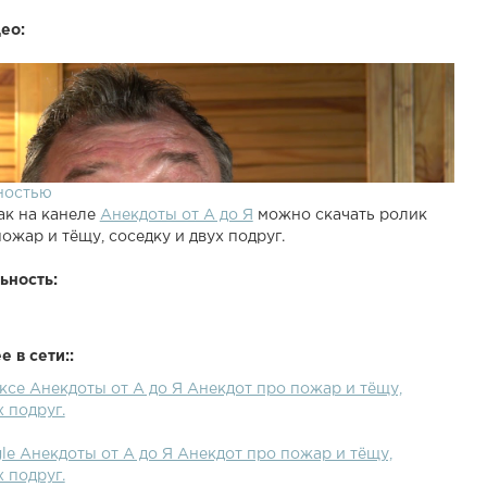
ео:
ностью
ак на канеле
Анекдоты от А до Я
можно скачать ролик
ожар и тёщу, соседку и двух подруг.
ьность:
 в сети::
ксе Анекдоты от А до Я Анекдот про пожар и тёщу,
х подруг.
le Анекдоты от А до Я Анекдот про пожар и тёщу,
х подруг.