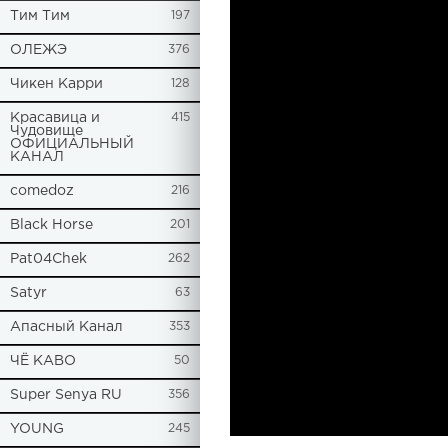
Tим Тим
197
ОЛЕЖЭ
376
Чикен Карри
128
Красавица и
415
Чудовище
ОФИЦИАЛЬНЫЙ
КАНАЛ
comedoz
216
Black Horse
201
Pat04Chek
262
Satyr
63
Апасный Канал
353
ЧЁ КАВО
50
Super Senya RU
356
YOUNG
245