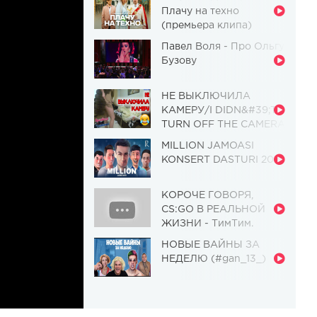
Плачу на техно
(премьера клипа)
Павел Воля - Про Ольгу
Бузову
НЕ ВЫКЛЮЧИЛА
КАМЕРУ/I DIDN&#39;T
TURN OFF THE CAMERA
[Красавица и
MILLION JAMOASI
Чудовище] (Выпуск 110)
KONSERT DASTURI 2019
КОРОЧЕ ГОВОРЯ,
CS:GO В РЕАЛЬНОЙ
ЖИЗНИ - ТимТим.
НОВЫЕ ВАЙНЫ ЗА
НЕДЕЛЮ (#gan_13_)