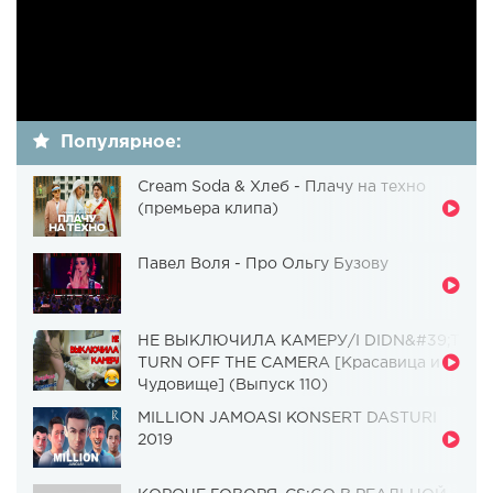
Популярное:
Cream Soda & Хлеб - Плачу на техно
(премьера клипа)
Павел Воля - Про Ольгу Бузову
НЕ ВЫКЛЮЧИЛА КАМЕРУ/I DIDN&#39;T
TURN OFF THE CAMERA [Красавица и
Чудовище] (Выпуск 110)
MILLION JAMOASI KONSERT DASTURI
2019