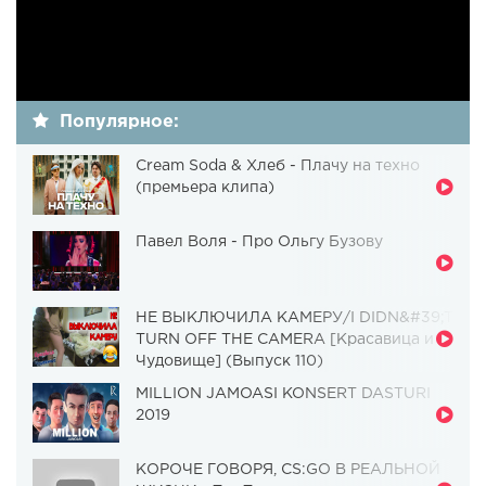
Популярное:
Cream Soda & Хлеб - Плачу на техно
(премьера клипа)
Павел Воля - Про Ольгу Бузову
НЕ ВЫКЛЮЧИЛА КАМЕРУ/I DIDN&#39;T
TURN OFF THE CAMERA [Красавица и
Чудовище] (Выпуск 110)
MILLION JAMOASI KONSERT DASTURI
2019
КОРОЧЕ ГОВОРЯ, CS:GO В РЕАЛЬНОЙ