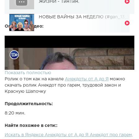
ЖИЗНИ - ТимТим.
НОВЫЕ ВАЙНЫ ЗА НЕДЕЛЮ (#gan_13_)
Описание видео:
Показать полностью
Ролик о том как на канеле
Анекдоты от А до Я
можно
скачать ролик Анекдот про гарем, трудовой закон и
Красную Шапочку
Продолжительность:
8:20 мин.
Найти похожее в сети::
Искать в Яндексе Анекдоты от А до Я Анекдот про гарем,