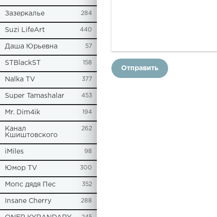
Зазеркалье
284
Suzi LifeArt
440
Даша Юрьевна
57
STBlackST
158
Отправить
Nalka TV
377
Super Tamashalar
453
Mr. Dim4ik
194
Канал
262
Кшиштовского
iMiles
98
Юмор TV
300
Мопс дядя Пес
352
Insane Cherry
288