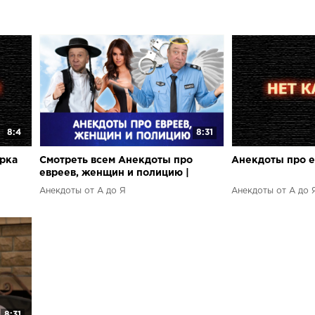
8:4
8:31
рка
Смотреть всем Анекдоты про
Анекдоты про е
евреев, женщин и полицию |
Анекдоты от А до Я
Анекдоты от А до Я
Анекдоты от А до 
8:31