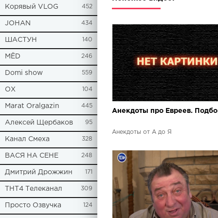
Корявый VLOG
452
JOHAN
434
ШАСТУН
140
МЁD
246
Domi show
559
ОХ
104
Marat Oralgazin
445
Анекдоты про Евреев. Подбо
Алексей Щербаков
95
Анекдоты от А до Я
Канал Смеха
328
ВАСЯ НА СЕНЕ
248
Дмитрий Дрожжин
171
ТНТ4 Телеканал
309
Просто Озвучка
124