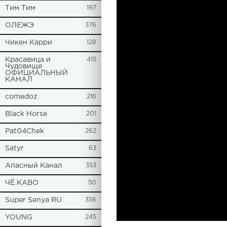
Tим Тим
197
ОЛЕЖЭ
376
Чикен Карри
128
Красавица и
415
Чудовище
ОФИЦИАЛЬНЫЙ
КАНАЛ
comedoz
216
Black Horse
201
Pat04Chek
262
Satyr
63
Апасный Канал
353
ЧЁ КАВО
50
Super Senya RU
356
YOUNG
245