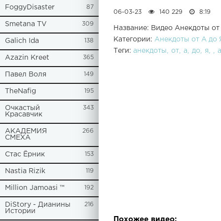
FoggyDisaster
87
06-03-23
140 229
8:19
Smetana TV
309
Название: Видео Анекдоты от 
Категории:
Анекдоты от А до 
Galich Ida
138
Теги:
анекдоты
от
а
до
я
Azazin Kreet
365
Павел Воля
149
TheNafig
195
Очкастый
343
Красавчик
АКАДЕМИЯ
266
СМЕХА
Стас Ёрник
153
Nastia Rizik
119
Million Jamoasi ™
192
DiStory - Дианины
216
Истории
Похожее видео: