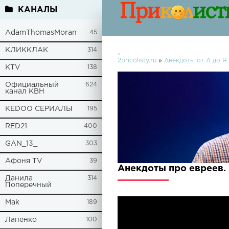
КАНАЛЫ
AdamThomasMoran
45
КЛИККЛАК
314
-
2pricolisty.ru
»
Анекдоты от А до Я
KTV
138
Официальный
624
канал КВН
KEDOO СЕРИАЛЫ
195
RED21
400
GAN_13_
303
Афоня TV
39
Анекдоты про евреев.
Данила
314
Поперечный
Mak
189
Лапенко
100