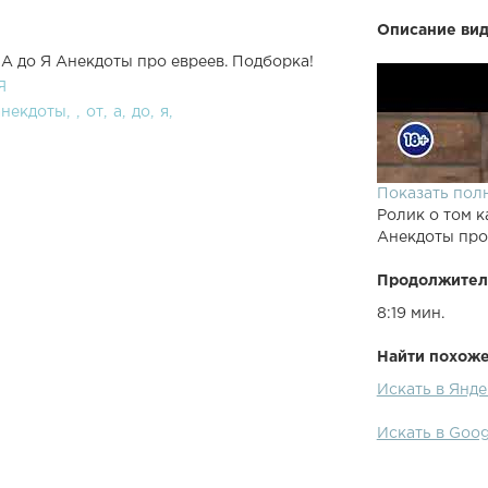
Описание вид
А до Я Анекдоты про евреев. Подборка!
Я
анекдоты
от
а
до
я
Показать пол
Ролик о том к
Анекдоты про
Продолжител
8:19 мин.
Найти похожее
Искать в Янде
Искать в Goog