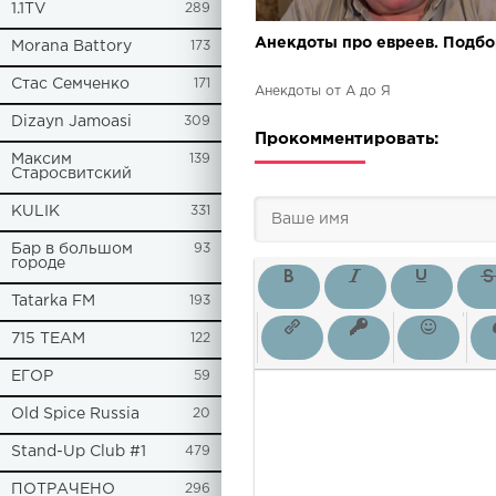
1.1TV
289
Анекдоты про евреев. Подбо
Morana Battory
173
Стас Семченко
171
Анекдоты от А до Я
Dizayn Jamoasi
309
Прокомментировать:
Максим
139
Старосвитский
KULIK
331
Бар в большом
93
городе
Tatarka FM
193
715 TEAM
122
ЕГОР
59
Old Spice Russia
20
Stand-Up Club #1
479
ПОТРАЧЕНО
296