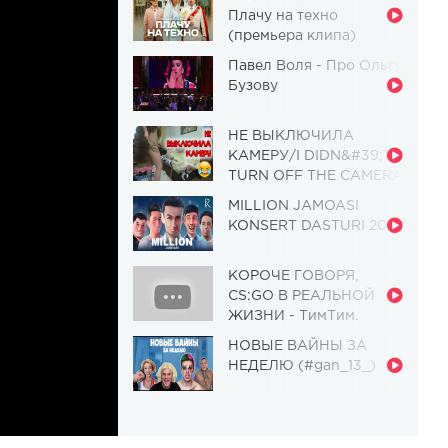
Плачу на техно
(премьера клипа)
Павел Воля - Про Ольгу
Бузову
НЕ ВЫКЛЮЧИЛА
КАМЕРУ/I DIDN&#39;T
TURN OFF THE CAMERA
[Красавица и
MILLION JAMOASI
Чудовище] (Выпуск 110)
KONSERT DASTURI 2019
КОРОЧЕ ГОВОРЯ,
CS:GO В РЕАЛЬНОЙ
ЖИЗНИ - ТимТим.
НОВЫЕ ВАЙНЫ ЗА
НЕДЕЛЮ (#gan_13_)