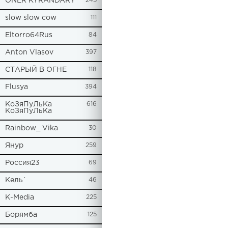
ONER KYRANDARY
245
slow slow cow
111
Eltorro64Rus
84
Anton Vlasov
397
СТАРЫЙ В ОГНЕ
118
Flusya
394
КоЗяПуЛьКа
616
КоЗяПуЛьКа
Rainbow_ Vika
30
Янур
259
Россия23
69
Кель`
46
К-Media
225
Борямба
125