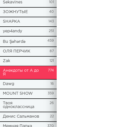
Sekavines
101
ЗОЖНУТЫЕ
40
SHAPKA
143
yep4andy
251
459
Bu Şəhərdə
ОЛЯ ПЕРЧИК
87
Zak
121
Анекдоты от А до
774
Я
Dawg
16
MOUNT SHOW
359
Твоя
26
одноклассница
Денис Сальманов
22
Мемная Папка
370