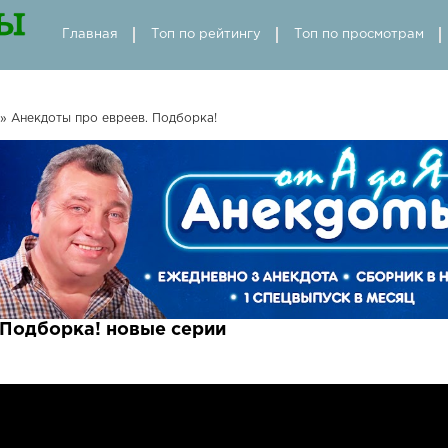
Главная
Топ по рейтингу
Топ по просмотрам
» Анекдоты про евреев. Подборка!
 Подборка! новые серии