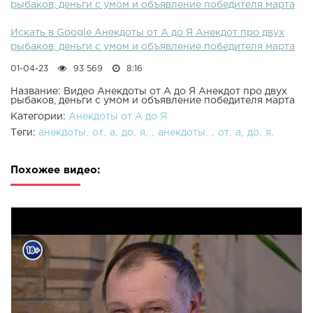
рыбаков, деньги с умом и объявление победителя марта
Искать в Google Анекдоты от А до Я Анекдот про двух
рыбаков, деньги с умом и объявление победителя марта
01-04-23
93 569
8:16
Название: Видео Анекдоты от А до Я Анекдот про двух
рыбаков, деньги с умом и объявление победителя марта
Категории:
Анекдоты от А до Я
Теги:
анекдоты
от
а
до
я
анекдоты
от
а
до
я
Похожее видео: