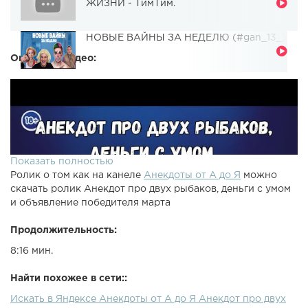
ЖИЗНИ - ТимТим.
НОВЫЕ ВАЙНЫ ЗА НЕДЕЛЮ (#gan_13_)
Описание видео:
Показать полностью
Ролик о том как на канеле
Анекдоты от А до Я
можно
скачать ролик Анекдот про двух рыбаков, деньги с умом
и объявление победителя марта
Продолжительность:
8:16 мин.
Найти похожее в сети::
Искать в Яндексе Анекдоты от А до Я Анекдот про двух