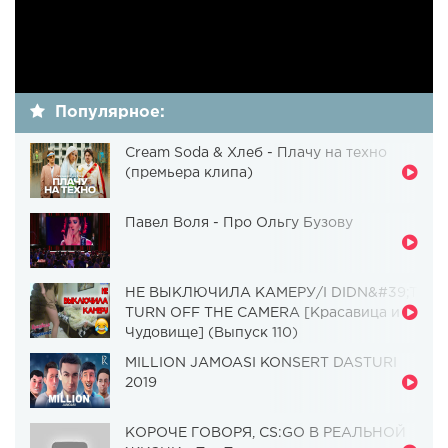
Популярное:
Cream Soda & Хлеб - Плачу на техно
(премьера клипа)
Павел Воля - Про Ольгу Бузову
НЕ ВЫКЛЮЧИЛА КАМЕРУ/I DIDN&#39;T
TURN OFF THE CAMERA [Красавица и
Чудовище] (Выпуск 110)
MILLION JAMOASI KONSERT DASTURI
2019
КОРОЧЕ ГОВОРЯ, CS:GO В РЕАЛЬНОЙ