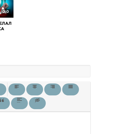
0:0
ДЕЛАЛ
КА