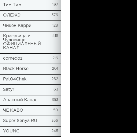
Tим Тим
197
ОЛЕЖЭ
376
Чикен Карри
128
Красавица и
415
Чудовище
ОФИЦИАЛЬНЫЙ
КАНАЛ
comedoz
216
Black Horse
201
Pat04Chek
262
Satyr
63
Апасный Канал
353
ЧЁ КАВО
50
Super Senya RU
356
YOUNG
245