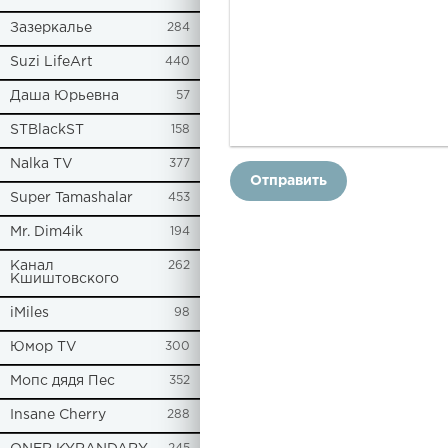
Зазеркалье
284
Suzi LifeArt
440
Даша Юрьевна
57
STBlackST
158
Nalka TV
377
Отправить
Super Tamashalar
453
Mr. Dim4ik
194
Канал
262
Кшиштовского
iMiles
98
Юмор TV
300
Мопс дядя Пес
352
Insane Cherry
288