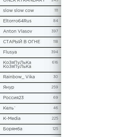
ONER KYRANDARY
245
slow slow cow
111
Eltorro64Rus
84
Anton Vlasov
397
СТАРЫЙ В ОГНЕ
118
Flusya
394
КоЗяПуЛьКа
616
КоЗяПуЛьКа
Rainbow_ Vika
30
Янур
259
Россия23
69
Кель`
46
К-Media
225
Борямба
125