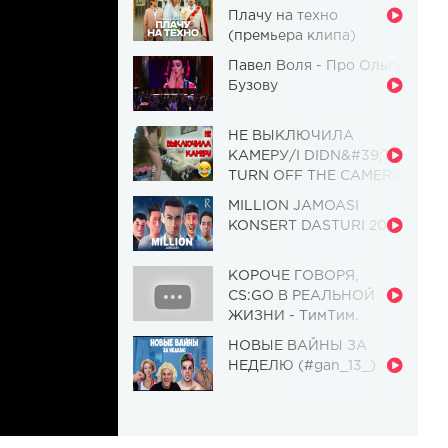
Плачу на техно
(премьера клипа)
Павел Воля - Про Ольгу
Бузову
НЕ ВЫКЛЮЧИЛА
КАМЕРУ/I DIDN&#39;T
TURN OFF THE CAMERA
[Красавица и
MILLION JAMOASI
Чудовище] (Выпуск 110)
KONSERT DASTURI 2019
КОРОЧЕ ГОВОРЯ,
CS:GO В РЕАЛЬНОЙ
ЖИЗНИ - ТимТим.
НОВЫЕ ВАЙНЫ ЗА
НЕДЕЛЮ (#gan_13_)