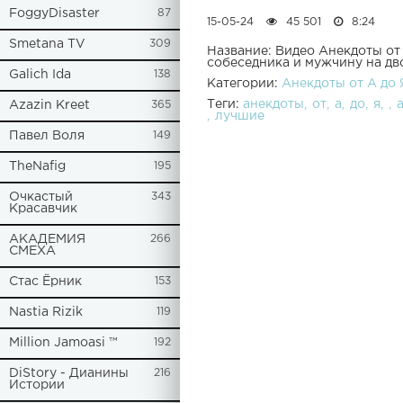
FoggyDisaster
87
15-05-24
45 501
8:24
Smetana TV
309
Название: Видео Анекдоты от
собеседника и мужчину на дво
Galich Ida
138
Категории:
Анекдоты от А до 
Теги:
анекдоты
от
а
до
я
Azazin Kreet
365
лучшие
Павел Воля
149
TheNafig
195
Очкастый
343
Красавчик
АКАДЕМИЯ
266
СМЕХА
Стас Ёрник
153
Nastia Rizik
119
Million Jamoasi ™
192
DiStory - Дианины
216
Истории