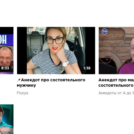
8:33
1:38
📌Анекдот про состоятельного
Анекдот про ма
мужчину
состоятельного
Монро.
Flusya
Анекдоты от А до 