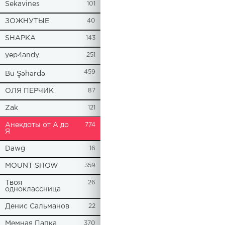
Sekavines
101
ЗОЖНУТЫЕ
40
SHAPKA
143
yep4andy
251
459
Bu Şəhərdə
ОЛЯ ПЕРЧИК
87
Zak
121
Анекдоты от А до
774
Я
Dawg
16
MOUNT SHOW
359
Твоя
26
одноклассница
Денис Сальманов
22
Мемная Папка
370