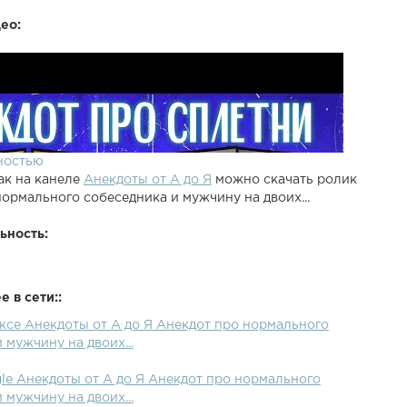
ео:
ностью
ак на канеле
Анекдоты от А до Я
можно скачать ролик
ормального собеседника и мужчину на двоих...
ьность:
 в сети::
ксе Анекдоты от А до Я Анекдот про нормального
 мужчину на двоих...
le Анекдоты от А до Я Анекдот про нормального
 мужчину на двоих...