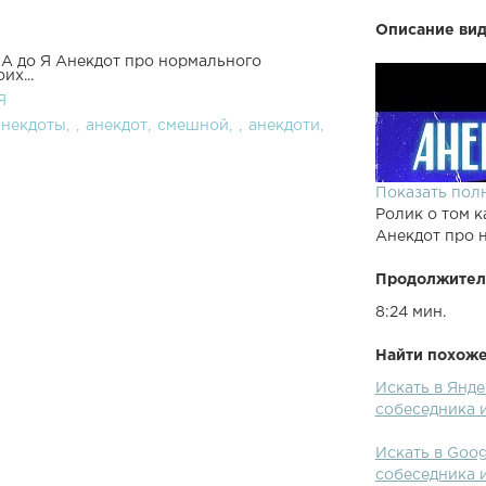
Описание вид
 А до Я Анекдот про нормального
их...
Я
анекдоты
анекдот
смешной
анекдоти
Показать пол
Ролик о том к
Анекдот про н
Продолжител
8:24 мин.
Найти похожее
Искать в Янде
собеседника и
Искать в Goog
собеседника и