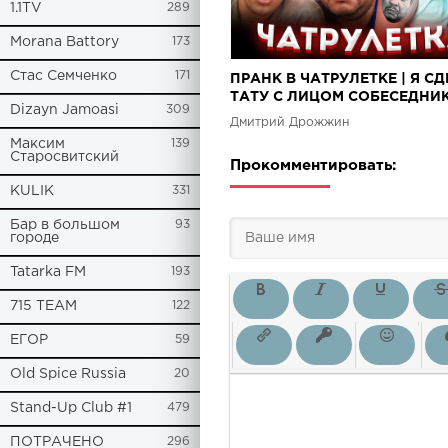
1.1TV
289
Morana Battory
173
Стас Семченко
171
ПРАНК В ЧАТРУЛЕТКЕ | Я С
ТАТУ С ЛИЦОМ СОБЕСЕДНИ
Dizayn Jamoasi
309
Дмитрий Дрожжин
Максим
139
Старосвитский
Прокомментировать:
KULIK
331
Бар в большом
93
городе
Tatarka FM
193
715 TEAM
122
ЕГОР
59
Old Spice Russia
20
Stand-Up Club #1
479
ПОТРАЧЕНО
296