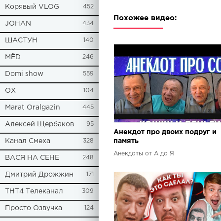
Корявый VLOG
452
Похожее видео:
JOHAN
434
ШАСТУН
140
МЁD
246
Domi show
559
ОХ
104
Marat Oralgazin
445
Алексей Щербаков
95
Анекдот про двоих подруг и
Канал Смеха
328
память
Анекдоты от А до Я
ВАСЯ НА СЕНЕ
248
Дмитрий Дрожжин
171
ТНТ4 Телеканал
309
Просто Озвучка
124