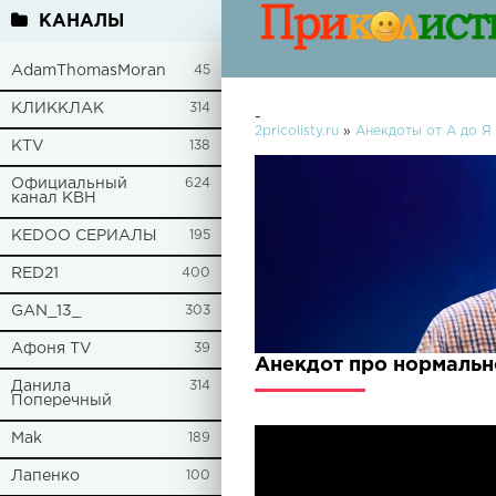
КАНАЛЫ
AdamThomasMoran
45
КЛИККЛАК
314
-
2pricolisty.ru
»
Анекдоты от А до Я
KTV
138
Официальный
624
канал КВН
KEDOO СЕРИАЛЫ
195
RED21
400
GAN_13_
303
Афоня TV
39
Анекдот про нормально
Данила
314
Поперечный
Mak
189
Лапенко
100