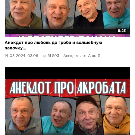
8:23
Анекдот про любовь до гроба и волшебную
палочку...
14-03-2024, 03:06
51 503
Анекдоты от А до Я