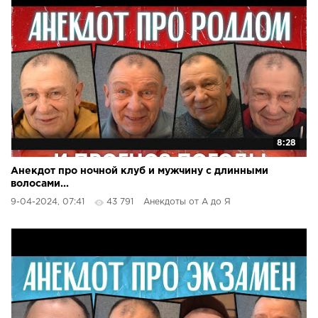
8:28
Анекдот про ночной клуб и мужчину с длинными
волосами...
9-04-2024, 07:41
43 791
Анекдоты от А до Я