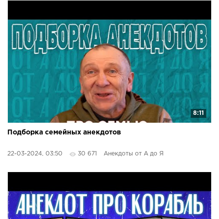
8:11
Подборка семейных анекдотов
22-03-2024, 03:50
30 671
Анекдоты от А до Я