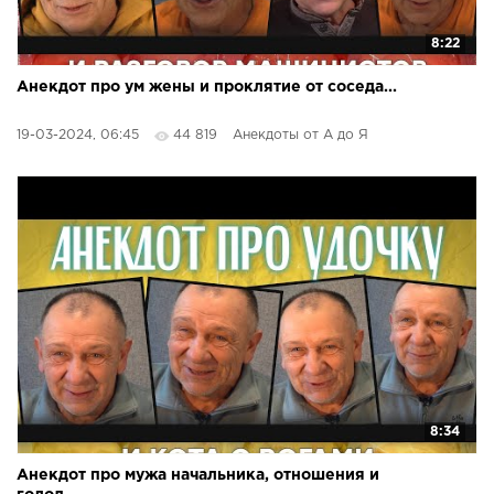
8:22
Анекдот про ум жены и проклятие от соседа...
19-03-2024, 06:45
44 819
Анекдоты от А до Я
8:34
Анекдот про мужа начальника, отношения и