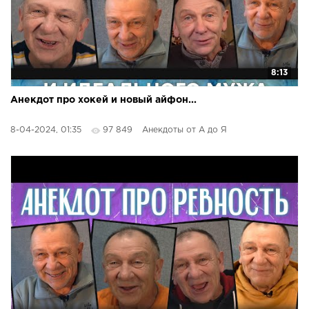
8:13
Анекдот про хокей и новый айфон...
8-04-2024, 01:35
97 849
Анекдоты от А до Я