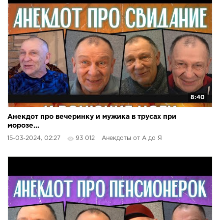
8:40
Анекдот про вечеринку и мужика в трусах при
морозе...
15-03-2024, 02:27
93 012
Анекдоты от А до Я