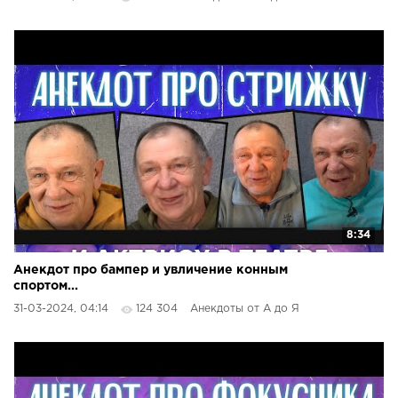
8:34
Анекдот про бампер и увличение конным
спортом...
31-03-2024, 04:14
124 304
Анекдоты от А до Я