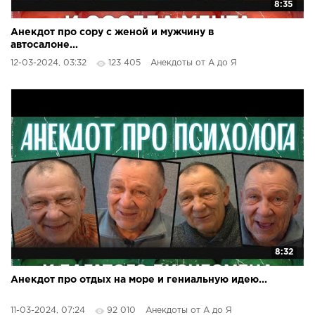
8:35
Анекдот про сору с женой и мужчину в
автосалоне...
12-03-2024, 03:32
123 405
Анекдоты от А до Я
8:32
Анекдот про отдых на море и гениальную идею...
11-03-2024, 07:24
92 010
Анекдоты от А до Я