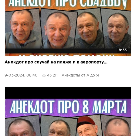
8:33
Анекдот про случай на пляже и в аеропорту...
9-03-2024, 08:40
43 211
Анекдоты от А до Я