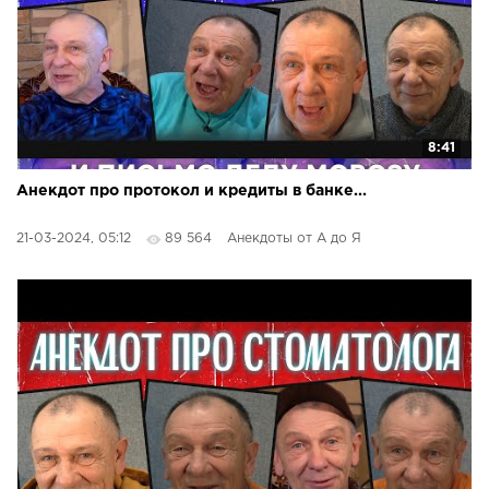
8:41
Анекдот про протокол и кредиты в банке...
21-03-2024, 05:12
89 564
Анекдоты от А до Я