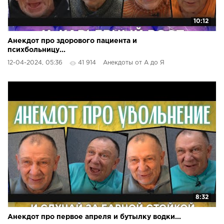
10:12
Анекдот про здорового пациента и
психбольницу...
12-04-2024, 05:36
41 914
Анекдоты от А до Я
8:32
Анекдот про первое апреля и бутылку водки...