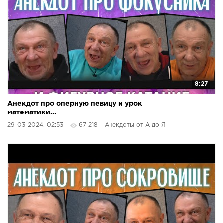
8:27
Анекдот про оперную певицу и урок
математики...
29-03-2024, 02:53
67 218
Анекдоты от А до Я