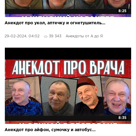
8:25
Анекдот про укол, аптечку и огнетушитель...
29-02-2024, 04:02
39 343
Анекдоты от А до Я
8:35
Анекдот про айфон, сумочку и автобус...