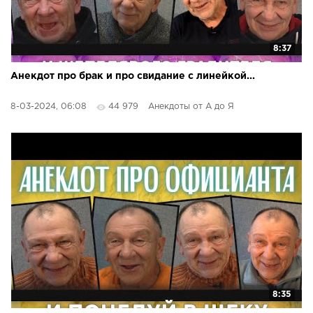
8:37
Анекдот про брак и про свидание с линейкой...
8-03-2024, 06:08
44 979
Анекдоты от А до Я
8:35