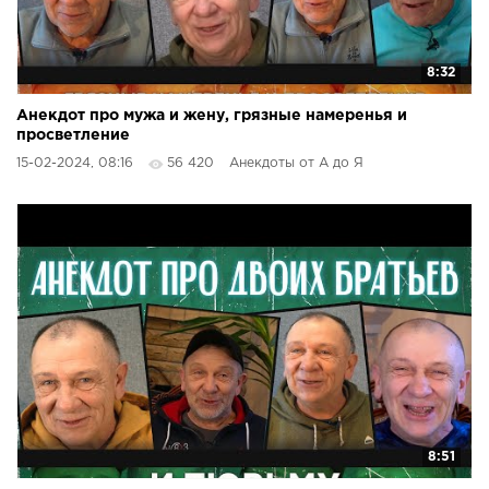
8:32
Анекдот про мужа и жену, грязные намеренья и
просветление
15-02-2024, 08:16
56 420
Анекдоты от А до Я
8:51