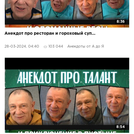
8:36
Анекдот про ресторан и гороховый суп...
28-03-2024, 04:40
103 044
Анекдоты от А до Я
8:54