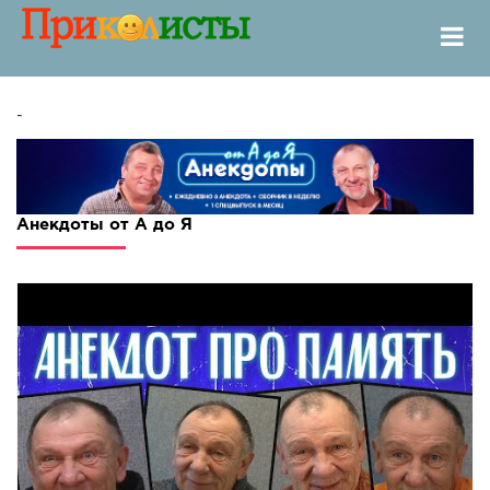
-
Анекдоты от А до Я