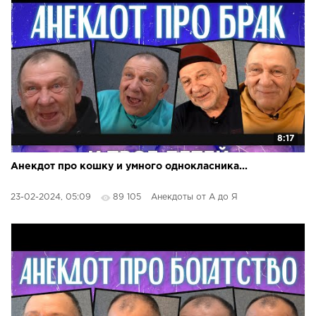
8:17
Анекдот про кошку и умного однокласника...
23-02-2024, 05:09
89 105
Анекдоты от А до Я