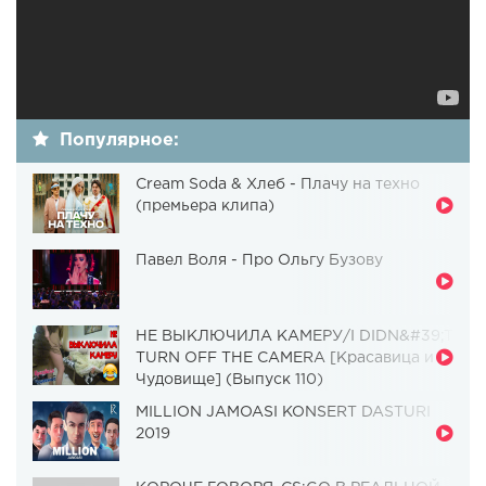
Популярное:
Cream Soda & Хлеб - Плачу на техно
(премьера клипа)
Павел Воля - Про Ольгу Бузову
НЕ ВЫКЛЮЧИЛА КАМЕРУ/I DIDN&#39;T
TURN OFF THE CAMERA [Красавица и
Чудовище] (Выпуск 110)
MILLION JAMOASI KONSERT DASTURI
2019