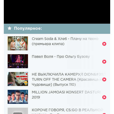
Популярное:
Cream Soda & Хлеб - Плачу на техно
(премьера клипа)
Павел Воля - Про Ольгу Бузову
НЕ ВЫКЛЮЧИЛА КАМЕРУ/I DIDN&#39;T
TURN OFF THE CAMERA [Красавица и
Чудовище] (Выпуск 110)
MILLION JAMOASI KONSERT DASTURI
2019
КОРОЧЕ ГОВОРЯ, CS:GO В РЕАЛЬНОЙ