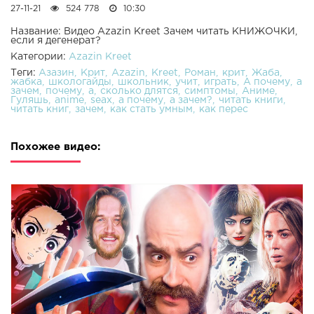
27-11-21
524 778
10:30
Название: Видео Azazin Kreet Зачем читать КНИЖОЧКИ,
если я дегенерат?
Категории:
Azazin Kreet
Теги:
Азазин
Крит
Azazin
Kreet
Роман
крит
Жаба
жабка
школогайды
школьник
учит
играть
А почему
а
зачем
почему
а
сколько длятся
симптомы
Аниме
Гуляшь
anime
seax
а почему
а зачем?
читать книги
читать книг
зачем
как стать умным
как перес
Похожее видео: