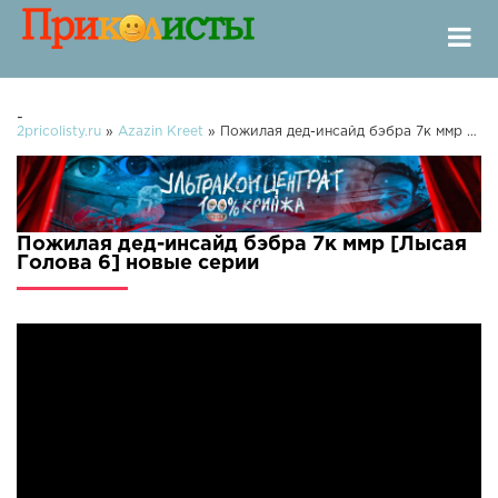
-
2pricolisty.ru
»
Azazin Kreet
» Пожилая дед-инсайд бэбра 7к ммр [Лысая Голова 6]
Пожилая дед-инсайд бэбра 7к ммр [Лысая
Голова 6] новые серии