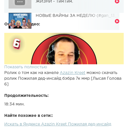
ЖИЗНИ - ТимТим.
НОВЫЕ ВАЙНЫ ЗА НЕДЕЛЮ (#gan_13_)
Описание видео:
Показать полностью
Ролик о том как на канеле
Azazin Kreet
можно скачать
ролик Пожилая дед-инсайд бэбра 7к ммр [Лысая Голова
6]
Продолжительность:
18:34 мин.
Найти похожее в сети::
Искать в Яндексе Azazin Kreet Пожилая дед-инсайд