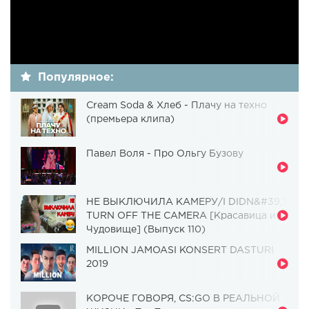
Популярное:
Cream Soda & Хлеб - Плачу на техно
(премьера клипа)
Павел Воля - Про Ольгу Бузову
НЕ ВЫКЛЮЧИЛА КАМЕРУ/I DIDN&#39;T
TURN OFF THE CAMERA [Красавица и
Чудовище] (Выпуск 110)
MILLION JAMOASI KONSERT DASTURI
2019
КОРОЧЕ ГОВОРЯ, CS:GO В РЕАЛЬНОЙ