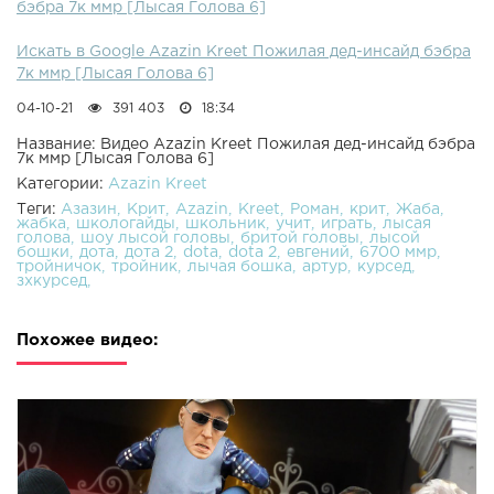
бэбра 7к ммр [Лысая Голова 6]
Искать в Google Azazin Kreet Пожилая дед-инсайд бэбра
7к ммр [Лысая Голова 6]
04-10-21
391 403
18:34
Название: Видео Azazin Kreet Пожилая дед-инсайд бэбра
7к ммр [Лысая Голова 6]
Категории:
Azazin Kreet
Теги:
Азазин
Крит
Azazin
Kreet
Роман
крит
Жаба
жабка
школогайды
школьник
учит
играть
лысая
голова
шоу лысой головы
бритой головы
лысой
бошки
дота
дота 2
dota
dota 2
евгений
6700 ммр
тройничок
тройник
лычая бошка
артур
курсед
зхкурсед
Похожее видео: