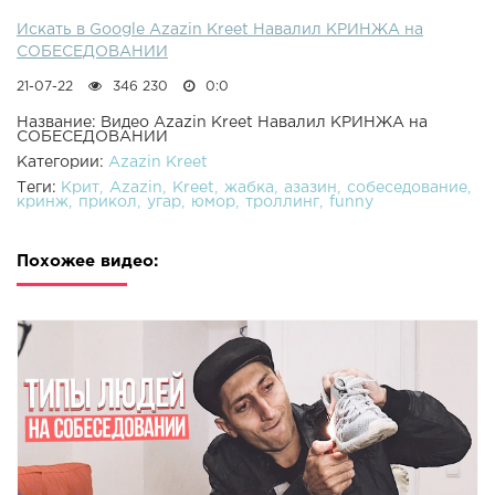
Искать в Google Azazin Kreet Навалил КРИНЖА на
СОБЕСЕДОВАНИИ
21-07-22
346 230
0:0
Название: Видео Azazin Kreet Навалил КРИНЖА на
СОБЕСЕДОВАНИИ
Категории:
Azazin Kreet
Теги:
Крит
Azazin
Kreet
жабка
азазин
собеседование
кринж
прикол
угар
юмор
троллинг
funny
Похожее видео: