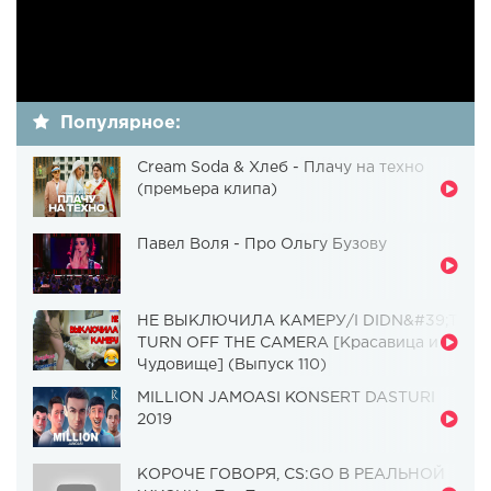
Популярное:
Cream Soda & Хлеб - Плачу на техно
(премьера клипа)
Павел Воля - Про Ольгу Бузову
НЕ ВЫКЛЮЧИЛА КАМЕРУ/I DIDN&#39;T
TURN OFF THE CAMERA [Красавица и
Чудовище] (Выпуск 110)
MILLION JAMOASI KONSERT DASTURI
2019
КОРОЧЕ ГОВОРЯ, CS:GO В РЕАЛЬНОЙ