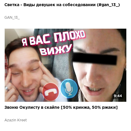
Светка - Виды девушек на собеседовании (#gan_13_)
GAN_13_
9:44
Звоню Окулисту в скайпе [50% кринжа, 50% ржаки]
Azazin Kreet