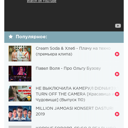
Популярное:
Cream Soda & Хлеб - Плачу на техно
(премьера клипа)
Павел Воля - Про Ольгу Бузову
НЕ ВЫКЛЮЧИЛА КАМЕРУ/I DIDN&#39;T
TURN OFF THE CAMERA [Красавица и
Чудовище] (Выпуск 110)
MILLION JAMOASI KONSERT DASTURI
2019