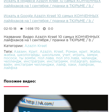
Искать в Яндексе Azazin Kreet 10 самых КОНЧЕННЫХ
лайфхаков на 1 сентября / пранки в ТЮРЬМЕ / b /
Искать в Google Azazin Kreet 10 самых КОНЧЕННЫХ
лайфхаков на 1 сентября / пранки в ТЮРЬМЕ / b /
02-10-18
1 698 170
0:0
Название: Видео Azazin Kreet 10 самых КОНЧЕННЫХ
лайфхаков на 1 сентября / пранки в ТЮРЬМЕ / b /
Категории:
Azazin Kreet
Теги:
Азазин
Крит
Azazin
Kreet
Роман
крит
Жаба
жабка
школогайды
школьник
учит
играть
замри
пососи
ты зомби
пол лава
пол это лава
челендж
челлендж
инстраграм
инстаграмм
instagram
вайны
вайн
инстаграм челленджи
лайф
хаки
лайфхак
лайфха
Похожее видео: