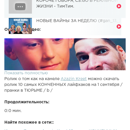
КОРОЧЕ ГОВОРЯ, CS:GO В РЕАЛЬНОЙ
ЖИЗНИ - ТимТим.
НОВЫЕ ВАЙНЫ ЗА НЕДЕЛЮ (#gan_13_)
Описание видео:
Показать полностью
Ролик о том как на канеле
Azazin Kreet
можно скачать
ролик 10 самых КОНЧЕННЫХ лайфхаков на 1 сентября /
пранки в ТЮРЬМЕ / b /
Продолжительность:
0:0 мин.
Найти похожее в сети::