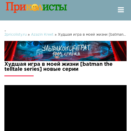
-
2pricolisty.ru
»
Azazin Kreet
» Худшая игра в моей жизни [batman the telltale series]
Худшая игра в моей жизни [batman the
telltale series] новые серии