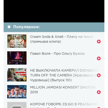
Популярное:
Cream Soda & Хлеб - Плачу на техно
(премьера клипа)
Павел Воля - Про Ольгу Бузову
НЕ ВЫКЛЮЧИЛА КАМЕРУ/I DIDN&#39;T
TURN OFF THE CAMERA [Красавица и
Чудовище] (Выпуск 110)
MILLION JAMOASI KONSERT DASTURI
2019
КОРОЧЕ ГОВОРЯ, CS:GO В РЕАЛЬНОЙ