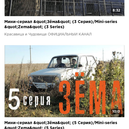
8:32
Мини-сериал &quot;Зёма&quot; {3 Серия}/Mini-series
&quot;Zema&quot; {3 Series}
Красавица и Чудовище ОФИЦИАЛЬНЫЙ КАНАЛ
10:0
Мини-сериал &quot;Зёма&quot; {5 Серия}/Mini-series
&quot;Zema&quot; {5 Series}