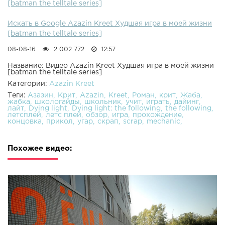
[batman the telltale series]
Искать в Google Azazin Kreet Худшая игра в моей жизни
[batman the telltale series]
08-08-16
2 002 772
12:57
Название: Видео Azazin Kreet Худшая игра в моей жизни
[batman the telltale series]
Категории:
Azazin Kreet
Теги:
Азазин
Крит
Azazin
Kreet
Роман
крит
Жаба
жабка
школогайды
школьник
учит
играть
дайинг
лайт
Dying light
Dying light: the following
the following
летсплей
летс плей
обзор
игра
прохождение
концовка
прикол
угар
скрап
scrap
mechanic
Похожее видео: