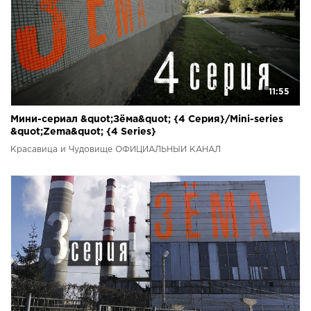
11:55
Мини-сериал &quot;Зёма&quot; {4 Серия}/Mini-series
&quot;Zema&quot; {4 Series}
Красавица и Чудовище ОФИЦИАЛЬНЫЙ КАНАЛ