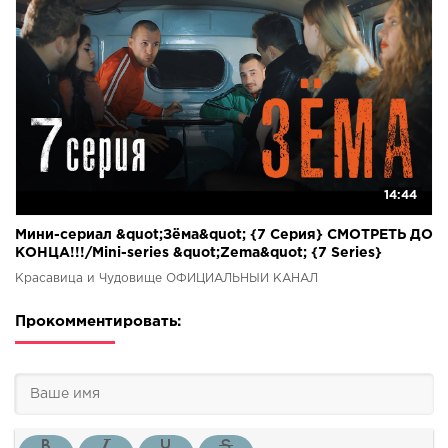
14:44
Мини-сериал &quot;Зёма&quot; {7 Серия} СМОТРЕТЬ ДО
КОНЦА!!!/Mini-series &quot;Zema&quot; {7 Series}
WATCH TO THE END!!!
Красавица и Чудовище ОФИЦИАЛЬНЫЙ КАНАЛ
Прокомментировать: