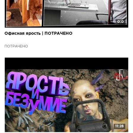
0:0
Офисная ярость | ПОТРАЧЕНО
ПОТРАЧЕНО
11:28