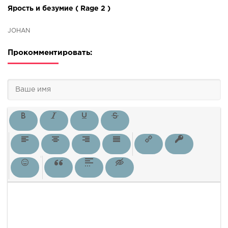
Ярость и безумие ( Rage 2 )
JOHAN
Прокомментировать: