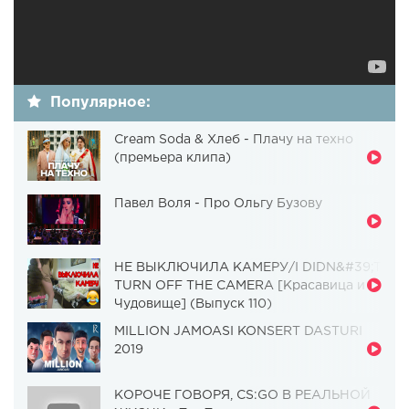
Популярное:
Cream Soda & Хлеб - Плачу на техно
(премьера клипа)
Павел Воля - Про Ольгу Бузову
НЕ ВЫКЛЮЧИЛА КАМЕРУ/I DIDN&#39;T
TURN OFF THE CAMERA [Красавица и
Чудовище] (Выпуск 110)
MILLION JAMOASI KONSERT DASTURI
2019
КОРОЧЕ ГОВОРЯ, CS:GO В РЕАЛЬНОЙ