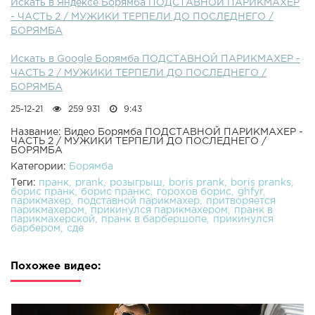
Искать в Яндексе Борямба ПОДСТАВНОЙ ПАРИКМАХЕР
- ЧАСТЬ 2 / МУЖИКИ ТЕРПЕЛИ ДО ПОСЛЕДНЕГО /
БОРЯМБА
Искать в Google Борямба ПОДСТАВНОЙ ПАРИКМАХЕР -
ЧАСТЬ 2 / МУЖИКИ ТЕРПЕЛИ ДО ПОСЛЕДНЕГО /
БОРЯМБА
25-12-21
259 931
9:43
Название: Видео Борямба ПОДСТАВНОЙ ПАРИКМАХЕР -
ЧАСТЬ 2 / МУЖИКИ ТЕРПЕЛИ ДО ПОСЛЕДНЕГО /
БОРЯМБА
Категории:
Борямба
Теги:
пранк
prank
розыгрыш
boris prank
boris pranks
борис пранк
борис пранкс
горохов борис
ghfyr
парикмахер
подставной парикмахер
притворяется
парикмахером
прикинулся парикмахером
пранк в
парикмахерской
пранк в барбершопе
прикинулся
барбером
сде
Похожее видео: