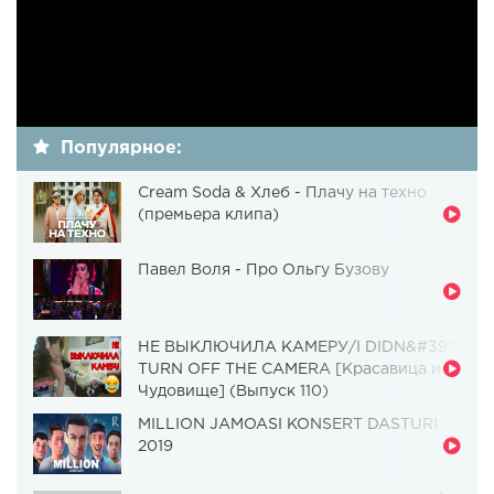
Популярное:
Cream Soda & Хлеб - Плачу на техно
(премьера клипа)
Павел Воля - Про Ольгу Бузову
НЕ ВЫКЛЮЧИЛА КАМЕРУ/I DIDN&#39;T
TURN OFF THE CAMERA [Красавица и
Чудовище] (Выпуск 110)
MILLION JAMOASI KONSERT DASTURI
2019