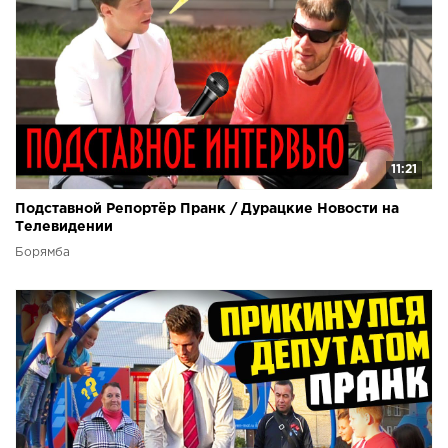
11:21
Подставной Репортёр Пранк / Дурацкие Новости на
Телевидении
Борямба