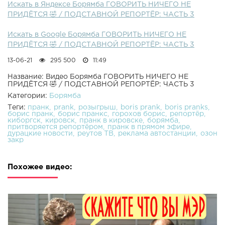
Искать в Яндексе Борямба ГОВОРИТЬ НИЧЕГО НЕ
ПРИДЁТСЯ 🤣 / ПОДСТАВНОЙ РЕПОРТЁР: ЧАСТЬ 3
Искать в Google Борямба ГОВОРИТЬ НИЧЕГО НЕ
ПРИДЁТСЯ 🤣 / ПОДСТАВНОЙ РЕПОРТЁР: ЧАСТЬ 3
13-06-21
295 500
11:49
Название: Видео Борямба ГОВОРИТЬ НИЧЕГО НЕ
ПРИДЁТСЯ 🤣 / ПОДСТАВНОЙ РЕПОРТЁР: ЧАСТЬ 3
Категории:
Борямба
Теги:
пранк
prank
розыгрыш
boris prank
boris pranks
борис пранк
борис пранкс
горохов борис
репортёр
киборгск
кировск
пранк в кировске
борямба
притворяется репортёром
пранк в прямом эфире
дурацкие новости
реутов ТВ
реклама автостанции
озон
закр
Похожее видео: