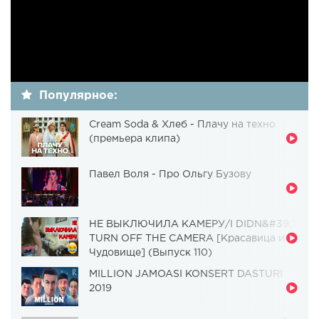
Популярное:
Cream Soda & Хлеб - Плачу на техно
(премьера клипа)
Павел Воля - Про Ольгу Бузову
НЕ ВЫКЛЮЧИЛА КАМЕРУ/I DIDN&#39;T
TURN OFF THE CAMERA [Красавица и
Чудовище] (Выпуск 110)
MILLION JAMOASI KONSERT DASTURI
2019