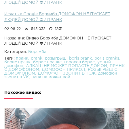
ЛЮДЕЙ ДОМОЙ ⛔ / ПРАНК
Искать в Google Борямба ДОМОФОН НЕ ПУСКАЕТ
ЛЮДЕЙ ДОМОЙ ⛔ / ПРАНК
02-08-22
545 032
12:31
Название: Видео Борямба ДОМОФОН НЕ ПУСКАЕТ
ЛЮДЕЙ ДОМОЙ ⛔ / ПРАНК
Категории:
Борямба
Теги:
пранк
prank
розыгрыш
boris prank
boris pranks
борис пранк
борис пранкс
горохов борис
умный
домофон
АЛКАШ НЕ МОЖЕТ ПОПАСТЬ ДОМОЙ
ПРАНК
С ДОМОФОНОМ
ДОМОФОН ПРИКОЛ
РОЗЫГРЫШ С
ДОМОФОНОМ
ДОМОФОН ЗВОНИТ В ТСЖ
домофон
звонит в УК
панк не может вой
Похожее видео: