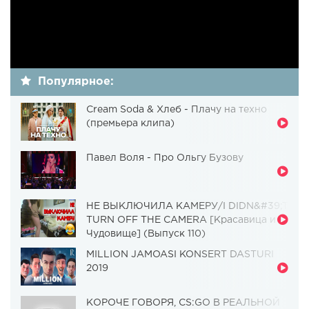
Популярное:
Cream Soda & Хлеб - Плачу на техно
(премьера клипа)
Павел Воля - Про Ольгу Бузову
НЕ ВЫКЛЮЧИЛА КАМЕРУ/I DIDN&#39;T
TURN OFF THE CAMERA [Красавица и
Чудовище] (Выпуск 110)
MILLION JAMOASI KONSERT DASTURI
2019
КОРОЧЕ ГОВОРЯ, CS:GO В РЕАЛЬНОЙ