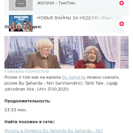
ЖИЗНИ - ТимТим.
НОВЫЕ ВАЙНЫ ЗА НЕДЕЛЮ (#gan_13_)
Описание видео:
Показать полностью
Ролик о том как на канеле
Bu Şəhərdə
можно скачать
ролик Bu Şəhərdə - Niri Sərinləndirici, Talıb Tale , Uşağı
yatızdıran Ata , (Atv 31.10.2021)
Продолжительность:
53:33 мин.
Найти похожее в сети::
Искать в Яндексе Bu Şəhərdə Bu Şəhərdə - Niri