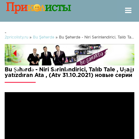
-
2pricolisty.ru
»
Bu Şəhərdə
» Bu Şəhərdə - Niri Sərinləndirici, Talıb Tale , Uşağı yatızdıran Ata , (Atv 31.10.2021)
Bu Şəhərdə - Niri Sərinləndirici, Talıb Tale , Uşağı
yatızdıran Ata , (Atv 31.10.2021) новые серии