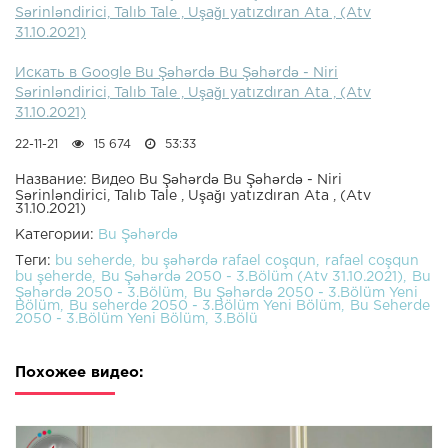
Sərinləndirici, Talıb Tale , Uşağı yatızdıran Ata , (Atv
31.10.2021)
Искать в Google Bu Şəhərdə Bu Şəhərdə - Niri
Sərinləndirici, Talıb Tale , Uşağı yatızdıran Ata , (Atv
31.10.2021)
22-11-21
15 674
53:33
Название: Видео Bu Şəhərdə Bu Şəhərdə - Niri
Sərinləndirici, Talıb Tale , Uşağı yatızdıran Ata , (Atv
31.10.2021)
Категории:
Bu Şəhərdə
Теги:
bu seherde
bu şəhərdə rafael coşqun
rafael coşqun
bu şeherde
Bu Şəhərdə 2050 - 3.Bölüm (Atv 31.10.2021)
Bu
Şəhərdə 2050 - 3.Bölüm
Bu Şəhərdə 2050 - 3.Bölüm Yeni
Bölüm
Bu seherde 2050 - 3.Bölüm Yeni Bölüm
Bu Seherde
2050 - 3.Bölüm Yeni Bölüm
3.Bölü
Похожее видео: