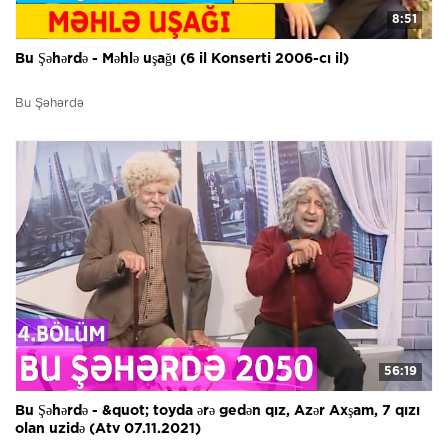
8:51
Bu Şəhərdə - Məhlə uşağı (6 il Konserti 2006-cı il)
Bu Şəhərdə
56:19
Bu Şəhərdə - &quot; toyda ərə gedən qız, Azər Axşam, 7 qızı
olan uzidə (Atv 07.11.2021)