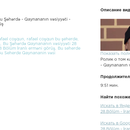
Описание вид
 Şəhərdə - Qaynananın vəsiyyəti -
üş
afael coşqun
rafael coşqun bu şeherde
m
Bu Şəhərdə Qaynananın vəsiyyəti 28
8 Bölüm İranlı erməni görüş
Bu seherde
u Seherde Qaynananin vəsi
Показать пол
Ролик о том к
- Qaynananın v
Продолжител
9:51 мин.
Найти похожее
Искать в Янде
28.Bölüm - İra
Искать в Goog
28.Bölüm - İra