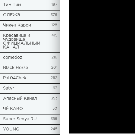
Tим Тим
197
ОЛЕЖЭ
376
Чикен Карри
128
Красавица и
415
Чудовище
ОФИЦИАЛЬНЫЙ
КАНАЛ
comedoz
216
Black Horse
201
Pat04Chek
262
Satyr
63
Апасный Канал
353
ЧЁ КАВО
50
Super Senya RU
356
YOUNG
245