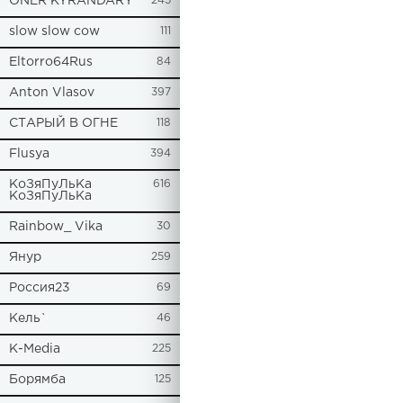
ONER KYRANDARY
245
slow slow cow
111
Eltorro64Rus
84
Anton Vlasov
397
СТАРЫЙ В ОГНЕ
118
Flusya
394
КоЗяПуЛьКа
616
КоЗяПуЛьКа
Rainbow_ Vika
30
Янур
259
Россия23
69
Кель`
46
К-Media
225
Борямба
125