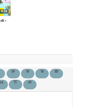
8:33
ti -