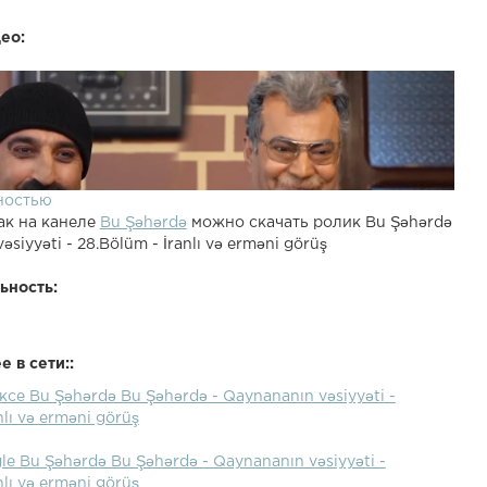
ео:
ностью
ак на канеле
Bu Şəhərdə
можно скачать ролик Bu Şəhərdə
əsiyyəti - 28.Bölüm - İranlı və erməni görüş
ьность:
 в сети::
ксе Bu Şəhərdə Bu Şəhərdə - Qaynananın vəsiyyəti -
nlı və erməni görüş
le Bu Şəhərdə Bu Şəhərdə - Qaynananın vəsiyyəti -
nlı və erməni görüş