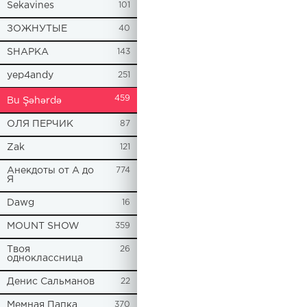
Sekavines
101
ЗОЖНУТЫЕ
40
SHAPKA
143
yep4andy
251
459
Bu Şəhərdə
ОЛЯ ПЕРЧИК
87
Zak
121
Анекдоты от А до
774
Я
Dawg
16
MOUNT SHOW
359
Твоя
26
одноклассница
Денис Сальманов
22
Мемная Папка
370