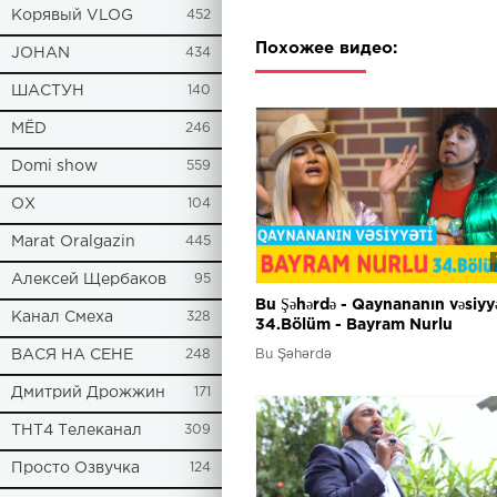
Корявый VLOG
452
Похожее видео:
JOHAN
434
ШАСТУН
140
МЁD
246
Domi show
559
ОХ
104
Marat Oralgazin
445
Алексей Щербаков
95
Bu Şəhərdə - Qaynananın vəsiyyə
Канал Смеха
328
34.Bölüm - Bayram Nurlu
Bu Şəhərdə
ВАСЯ НА СЕНЕ
248
Дмитрий Дрожжин
171
ТНТ4 Телеканал
309
Просто Озвучка
124