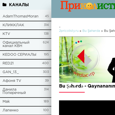
КАНАЛЫ
AdamThomasMoran
45
КЛИККЛАК
314
-
2pricolisty.ru
»
Bu Şəhərdə
» Bu Şəhə
KTV
138
Официальный
624
канал КВН
KEDOO СЕРИАЛЫ
195
RED21
400
GAN_13_
303
Афоня TV
39
Bu Şəhərdə - Qaynananın 
Данила
314
Поперечный
Mak
189
Лапенко
100