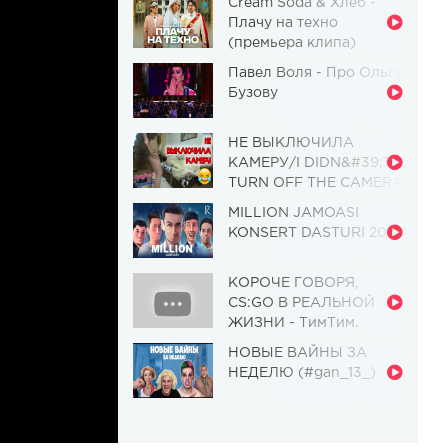
Cream Soda & Хлеб -
Плачу на техно
(премьера клипа)
Павел Воля - Про Ольгу
Бузову
НЕ ВЫКЛЮЧИЛА
КАМЕРУ/I DIDN&#39;T
TURN OFF THE CAMERA
[Красавица и
MILLION JAMOASI
Чудовище] (Выпуск 110)
KONSERT DASTURI 2019
КОРОЧЕ ГОВОРЯ,
CS:GO В РЕАЛЬНОЙ
ЖИЗНИ - ТимТим.
НОВЫЕ ВАЙНЫ ЗА
НЕДЕЛЮ (#gan_13_)