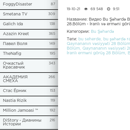
FoggyDisaster
87
19-10-21
69 548
9:51
Smetana TV
309
Название: Видео Bu Şəhərdə Bu
28.Bölüm - İranlı və erməni gör
Galich Ida
138
Категории:
Bu Şəhərdə
Azazin Kreet
365
Теги:
bu seherde
bu şəhərdə r
Qaynananın vəsiyyəti 28 Bölü
Павел Воля
149
Bölüm
Qaynananın vəsiyyəti 2
İranlı erməni görüş 28 Bölüm
B
TheNafig
195
Очкастый
343
Красавчик
АКАДЕМИЯ
266
СМЕХА
Стас Ёрник
153
Nastia Rizik
119
Million Jamoasi ™
192
DiStory - Дианины
216
Истории