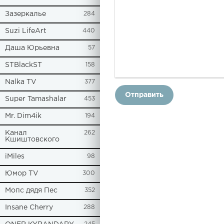
Зазеркалье
284
Suzi LifeArt
440
Даша Юрьевна
57
STBlackST
158
Nalka TV
377
Отправить
Super Tamashalar
453
Mr. Dim4ik
194
Канал
262
Кшиштовского
iMiles
98
Юмор TV
300
Мопс дядя Пес
352
Insane Cherry
288