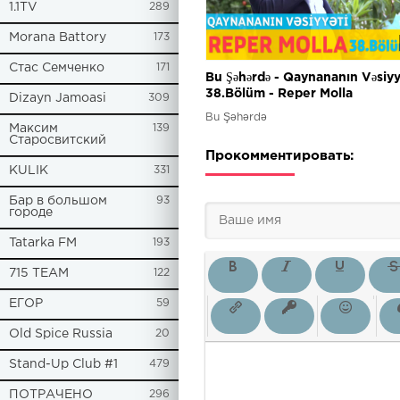
1.1TV
289
Morana Battory
173
Стас Семченко
171
Bu Şəhərdə - Qaynananın Vəsiyyə
38.Bölüm - Reper Molla
Dizayn Jamoasi
309
Bu Şəhərdə
Максим
139
Старосвитский
Прокомментировать:
KULIK
331
Бар в большом
93
городе
Tatarka FM
193
715 TEAM
122
ЕГОР
59
Old Spice Russia
20
Stand-Up Club #1
479
ПОТРАЧЕНО
296