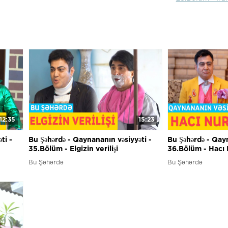
12:35
15:23
ti -
Bu Şəhərdə - Qaynananın vəsiyyəti -
Bu Şəhərdə - Qayn
35.Bölüm - Elgizin verilişi
36.Bölüm - Hacı
Bu Şəhərdə
Bu Şəhərdə