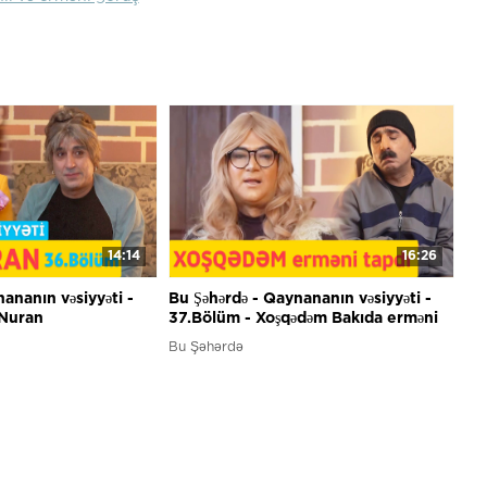
14:14
16:26
ananın vəsiyyəti -
Bu Şəhərdə - Qaynananın vəsiyyəti -
 Nuran
37.Bölüm - Xoşqədəm Bakıda erməni
tapdı
Bu Şəhərdə