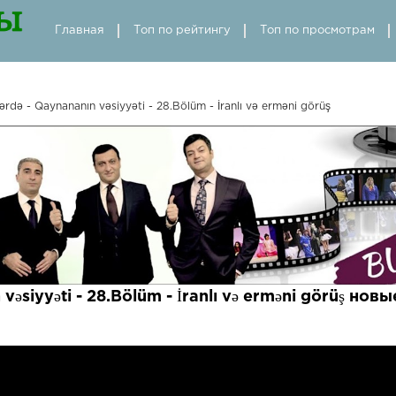
Главная
Топ по рейтингу
Топ по просмотрам
rdə - Qaynananın vəsiyyəti - 28.Bölüm - İranlı və erməni görüş
vəsiyyəti - 28.Bölüm - İranlı və erməni görüş нов