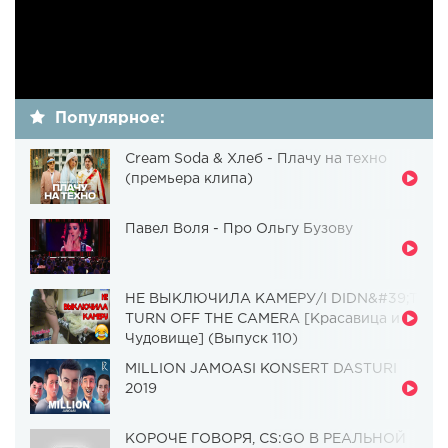
Популярное:
Cream Soda & Хлеб - Плачу на техно
(премьера клипа)
Павел Воля - Про Ольгу Бузову
НЕ ВЫКЛЮЧИЛА КАМЕРУ/I DIDN&#39;T
TURN OFF THE CAMERA [Красавица и
Чудовище] (Выпуск 110)
MILLION JAMOASI KONSERT DASTURI
2019
КОРОЧЕ ГОВОРЯ, CS:GO В РЕАЛЬНОЙ