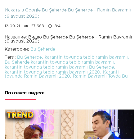
Искать в Google Bu Şəhərdə Bu Şəhərdə - Ramin Bayramlı
(6 avqust 2020)
12-09-21
27 688
8:4
Название: Видео Bu Şəhərdə Bu Şəhərdə - Ramin Bayramlı
(6 avqust 2020)
Категории:
Bu Şəhərdə
Теги:
Bu Şəhərdə
karantin toyunda təbib ramin bayramlı
Bu Seherde karantin toyunda təbib ramin bayramlı
karantin toyunda təbib ramin bayramlı Bu Seherde
karantin toyunda təbib ramin bayramlı 2020
Karanti
toyunda Ramin Bayramlı 2020
Ramin Bayramlı Toyda Bu
Похожее видео: