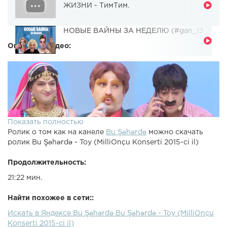
ЖИЗНИ - ТимТим.
НОВЫЕ ВАЙНЫ ЗА НЕДЕЛЮ (#gan_13_)
Описание видео:
Показать полностью
Ролик о том как на канеле
Bu Şəhərdə
можно скачать
ролик Bu Şəhərdə - Toy (MilliOnçu Konserti 2015-ci il)
Продолжительность:
21:22 мин.
Найти похожее в сети::
Искать в Яндексе Bu Şəhərdə Bu Şəhərdə - Toy (MilliOnçu
Konserti 2015-ci il)