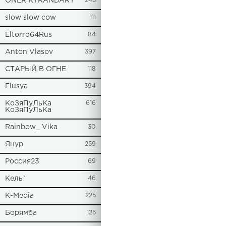
ONER KYRANDARY
245
slow slow cow
111
Eltorro64Rus
84
Anton Vlasov
397
СТАРЫЙ В ОГНЕ
118
Flusya
394
КоЗяПуЛьКа
616
КоЗяПуЛьКа
Rainbow_ Vika
30
Янур
259
Россия23
69
Кель`
46
К-Media
225
Борямба
125