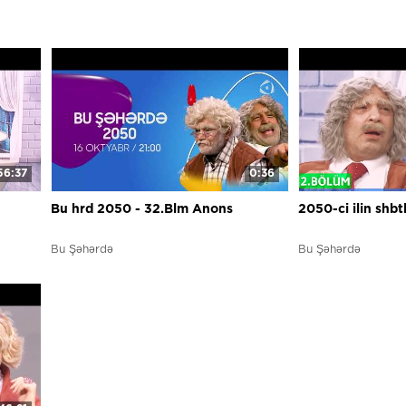
56:37
0:36
Bu hrd 2050 - 32.Blm Anons
2050-ci ilin shbtl
Bu Şəhərdə
Bu Şəhərdə