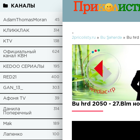
КАНАЛЫ
AdamThomasMoran
45
КЛИККЛАК
314
-
2pricolisty.ru
»
Bu Şəhərdə
» Bu hrd
KTV
138
Официальный
624
канал КВН
KEDOO СЕРИАЛЫ
195
RED21
400
GAN_13_
303
Афоня TV
39
Bu hrd 2050 - 27.Blm н
Данила
314
Поперечный
Mak
189
Лапенко
100