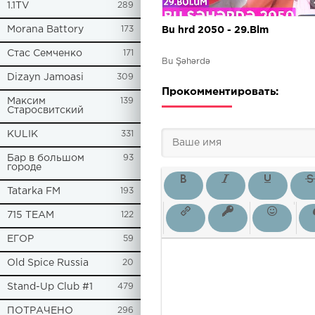
1.1TV
289
Morana Battory
173
Bu hrd 2050 - 29.Blm
Стас Семченко
171
Bu Şəhərdə
Dizayn Jamoasi
309
Прокомментировать:
Максим
139
Старосвитский
KULIK
331
Бар в большом
93
городе
Tatarka FM
193
715 TEAM
122
ЕГОР
59
Old Spice Russia
20
Stand-Up Club #1
479
ПОТРАЧЕНО
296