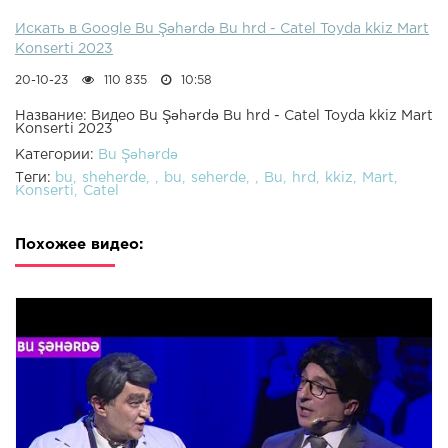
Искать в Google Bu Şəhərdə Bu hrd - Catel Toyda kkiz Mart
Konserti 2023
20-10-23
110 835
10:58
Название: Видео Bu Şəhərdə Bu hrd - Catel Toyda kkiz Mart
Konserti 2023
Категории:
Bu Şəhərdə
Теги:
bu
sheherde
bu
seherde
Bu
hrd
kkiz
Mart
Konserti
Catel
Похожее видео: