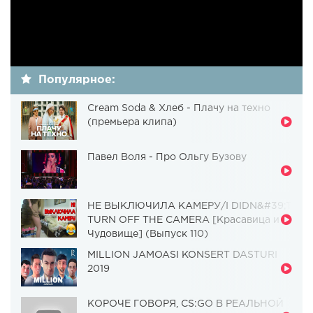
Популярное:
Cream Soda & Хлеб - Плачу на техно
(премьера клипа)
Павел Воля - Про Ольгу Бузову
НЕ ВЫКЛЮЧИЛА КАМЕРУ/I DIDN&#39;T
TURN OFF THE CAMERA [Красавица и
Чудовище] (Выпуск 110)
MILLION JAMOASI KONSERT DASTURI
2019
КОРОЧЕ ГОВОРЯ, CS:GO В РЕАЛЬНОЙ