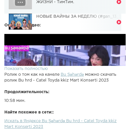
ЖИЗНИ - ТимТим.
НОВЫЕ ВАЙНЫ ЗА НЕДЕЛЮ (#gan_13_)
Описание видео:
Показать полностью
Ролик о том как на канеле
Bu Şəhərdə
можно скачать
ролик Bu hrd - Catel Toyda kkiz Mart Konserti 2023
Продолжительность:
10:58 мин.
Найти похожее в сети::
Искать в Яндексе Bu Şəhərdə Bu hrd - Catel Toyda kkiz
Mart Konserti 2023