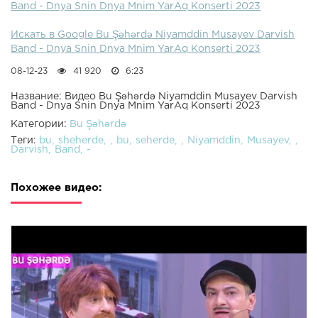
Band - Dnya Snin Dnya Mnim YarAq Konserti 2023
Искать в Google Bu Şəhərdə Niyamddin Musayev Darvish
Band - Dnya Snin Dnya Mnim YarAq Konserti 2023
08-12-23
41 920
6:23
Название: Видео Bu Şəhərdə Niyamddin Musayev Darvish
Band - Dnya Snin Dnya Mnim YarAq Konserti 2023
Категории:
Bu Şəhərdə
Теги:
bu
sheherde
bu
seherde
Niyamddin
Musayev
Darvish
Band
-
Похожее видео: