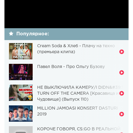
Популярное:
Cream Soda & Хлеб - Плачу на техно
(премьера клипа)
Павел Воля - Про Ольгу Бузову
НЕ ВЫКЛЮЧИЛА КАМЕРУ/I DIDN&#39;T
TURN OFF THE CAMERA [Красавица и
Чудовище] (Выпуск 110)
MILLION JAMOASI KONSERT DASTURI
2019
КОРОЧЕ ГОВОРЯ, CS:GO В РЕАЛЬНОЙ