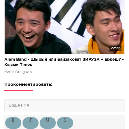
22:22
Alem Band - Шырын или Байзакова? ЗИРУЗА + Еркеш? -
Кызык Times
Marat Oralgazin
Прокомментировать: