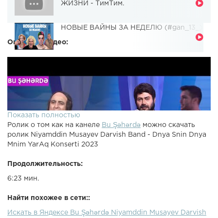
ЖИЗНИ - ТимТим.
НОВЫЕ ВАЙНЫ ЗА НЕДЕЛЮ (#gan_13_)
Описание видео:
Показать полностью
Ролик о том как на канеле
Bu Şəhərdə
можно скачать
ролик Niyamddin Musayev Darvish Band - Dnya Snin Dnya
Mnim YarAq Konserti 2023
Продолжительность:
6:23 мин.
Найти похожее в сети::
Искать в Яндексе Bu Şəhərdə Niyamddin Musayev Darvish