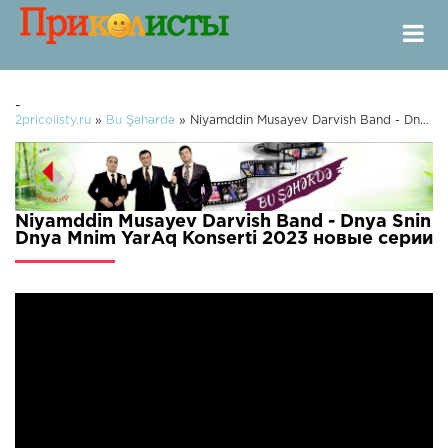
-
2pricolisty.ru
»
Bu Şəhərdə
» Niyamddin Musayev Darvish Band - Dnya Snin Dnya Mnim YarAq Konserti 2023
Niyamddin Musayev Darvish Band - Dnya Snin
Dnya Mnim YarAq Konserti 2023 новые серии