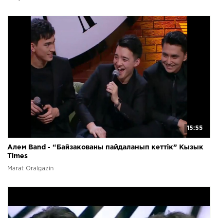
15:55
Алем Band - “Байзакованы пайдаланып кеттік” Кызык
Times
Marat Oralgazin