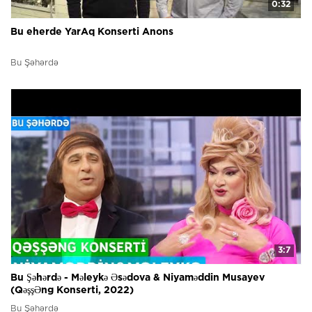
0:32
Bu eherde YarAq Konserti Anons
Bu Şəhərdə
3:7
Bu Şəhərdə - Məleykə Əsədova & Niyaməddin Musayev
(QəşşƏng Konserti, 2022)
Bu Şəhərdə