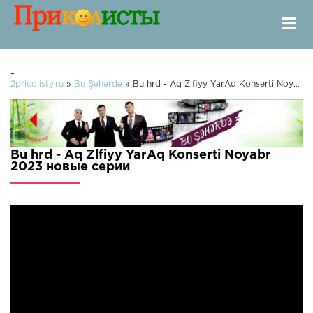
-
2pricolisty.ru
»
Bu Şəhərdə
» Bu hrd - Aq Zlfiyy YarAq Konserti Noyabr 2023
Bu hrd - Aq Zlfiyy YarAq Konserti Noyabr
2023 новые серии