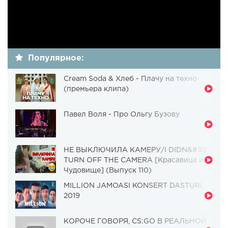
Популярное:
Cream Soda & Хлеб - Плачу на техно
(премьера клипа)
Павел Воля - Про Ольгу Бузову
НЕ ВЫКЛЮЧИЛА КАМЕРУ/I DIDN&#39;T
TURN OFF THE CAMERA [Красавица и
Чудовище] (Выпуск 110)
MILLION JAMOASI KONSERT DASTURI
2019
КОРОЧЕ ГОВОРЯ, CS:GO В РЕАЛЬНОЙ