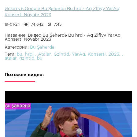
Искать в Google Bu Şəhərdə Bu hrd - Aq Zlfiyy YarAq
Konserti Noyabr 2023
19-01-24
74 642
7:45
Название: Видео Bu Şəhərdə Bu hrd - Aq Zlfiyy YarAq
Konserti Noyabr 2023
Категории:
Bu Şəhərdə
Теги:
bu
hrd
Atalar
Gzintid
YarAq
Konserti
2023
atalar
gzintid
bu
Похожее видео: