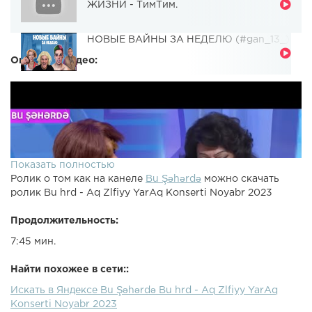
ЖИЗНИ - ТимТим.
НОВЫЕ ВАЙНЫ ЗА НЕДЕЛЮ (#gan_13_)
Описание видео:
Показать полностью
Ролик о том как на канеле
Bu Şəhərdə
можно скачать
ролик Bu hrd - Aq Zlfiyy YarAq Konserti Noyabr 2023
Продолжительность:
7:45 мин.
Найти похожее в сети::
Искать в Яндексе Bu Şəhərdə Bu hrd - Aq Zlfiyy YarAq
Konserti Noyabr 2023