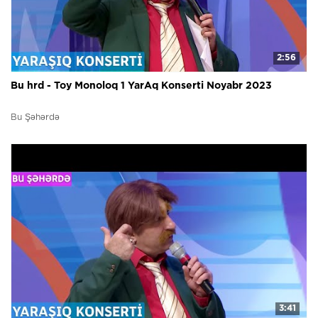
2:56
Bu hrd - Toy Monoloq 1 YarAq Konserti Noyabr 2023
Bu Şəhərdə
3:41