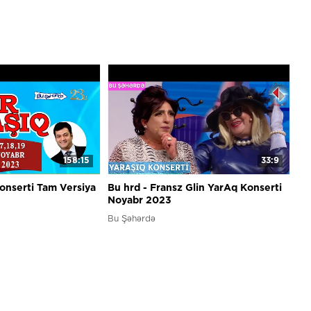
158:15
33:9
onserti Tam Versiya
Bu hrd - Fransz Glin YarAq Konserti
Noyabr 2023
Bu Şəhərdə