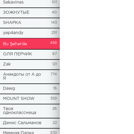
Sekavines
101
ЗОЖНУТЫЕ
40
SHAPKA
143
yep4andy
251
459
Bu Şəhərdə
ОЛЯ ПЕРЧИК
87
Zak
121
Анекдоты от А до
774
Я
Dawg
16
MOUNT SHOW
359
Твоя
26
одноклассница
Денис Сальманов
22
Мемная Папка
370