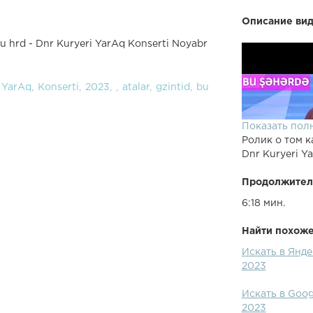
Описание вид
 hrd - Dnr Kuryeri YarAq Konserti Noyabr
YarAq
Konserti
2023
atalar
gzintid
bu
Показать пол
Ролик о том к
Dnr Kuryeri Y
Продолжител
6:18 мин.
Найти похожее
Искать в Янде
2023
Искать в Goog
2023