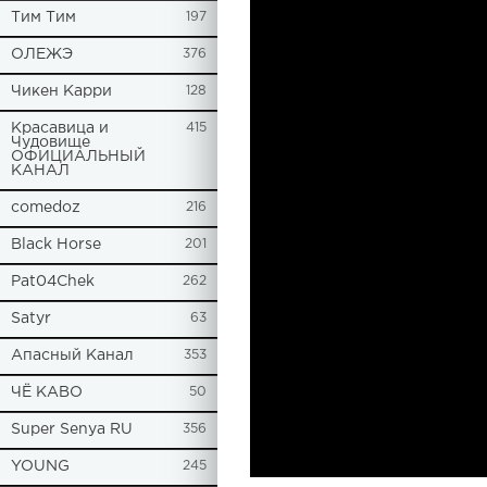
Tим Тим
197
ОЛЕЖЭ
376
Чикен Карри
128
Красавица и
415
Чудовище
ОФИЦИАЛЬНЫЙ
КАНАЛ
comedoz
216
Black Horse
201
Pat04Chek
262
Satyr
63
Апасный Канал
353
ЧЁ КАВО
50
Super Senya RU
356
YOUNG
245