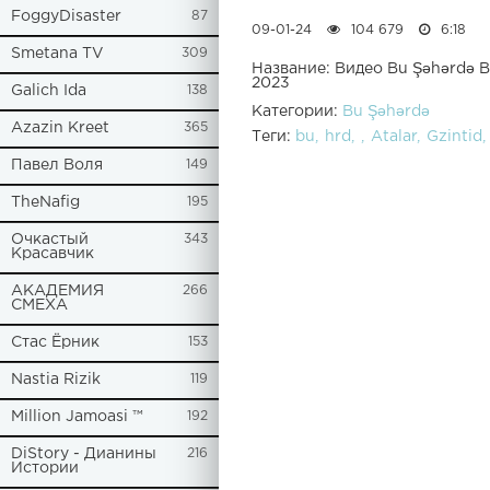
FoggyDisaster
87
09-01-24
104 679
6:18
Smetana TV
309
Название: Видео Bu Şəhərdə Bu
2023
Galich Ida
138
Категории:
Bu Şəhərdə
Azazin Kreet
365
Теги:
bu
hrd
Atalar
Gzintid
Павел Воля
149
TheNafig
195
Очкастый
343
Красавчик
АКАДЕМИЯ
266
СМЕХА
Стас Ёрник
153
Nastia Rizik
119
Million Jamoasi ™
192
DiStory - Дианины
216
Истории