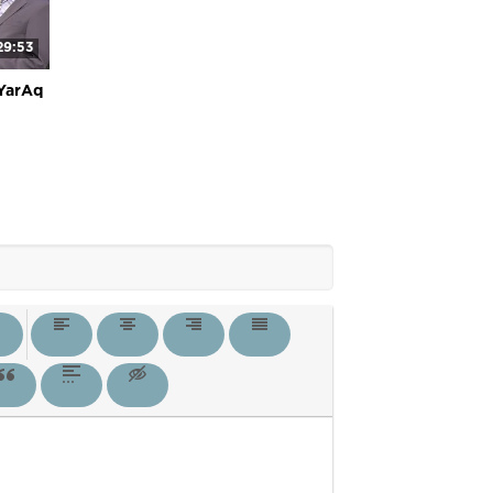
29:53
 YarAq