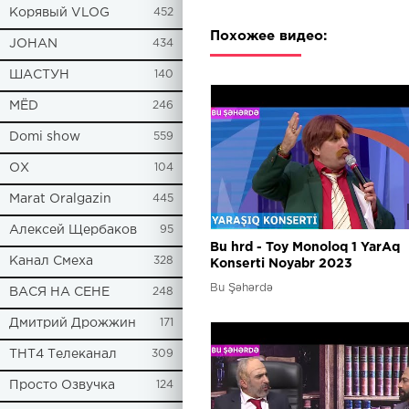
Корявый VLOG
452
Похожее видео:
JOHAN
434
ШАСТУН
140
МЁD
246
Domi show
559
ОХ
104
Marat Oralgazin
445
Алексей Щербаков
95
Bu hrd - Toy Monoloq 1 YarAq
Канал Смеха
328
Konserti Noyabr 2023
Bu Şəhərdə
ВАСЯ НА СЕНЕ
248
Дмитрий Дрожжин
171
ТНТ4 Телеканал
309
Просто Озвучка
124