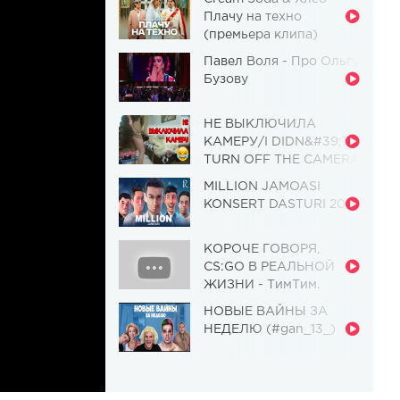
Плачу на техно
(премьера клипа)
Павел Воля - Про Ольгу
Бузову
НЕ ВЫКЛЮЧИЛА
КАМЕРУ/I DIDN&#39;T
TURN OFF THE CAMERA
[Красавица и
MILLION JAMOASI
Чудовище] (Выпуск 110)
KONSERT DASTURI 2019
КОРОЧЕ ГОВОРЯ,
CS:GO В РЕАЛЬНОЙ
ЖИЗНИ - ТимТим.
НОВЫЕ ВАЙНЫ ЗА
НЕДЕЛЮ (#gan_13_)