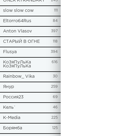
ONER KYRANDARY
245
slow slow cow
111
Eltorro64Rus
84
Anton Vlasov
397
СТАРЫЙ В ОГНЕ
118
Flusya
394
КоЗяПуЛьКа
616
КоЗяПуЛьКа
Rainbow_ Vika
30
Янур
259
Россия23
69
Кель`
46
К-Media
225
Борямба
125