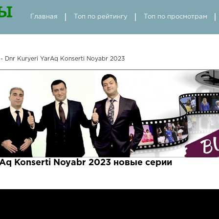
Главная
Топ по рейтингу
Топ по просмотрам
- Dnr Kuryeri YarAq Konserti Noyabr 2023
arAq Konserti Noyabr 2023 новые серии