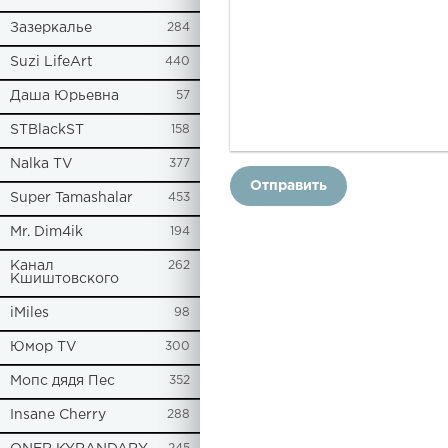
Зазеркалье
284
Suzi LifeArt
440
Даша Юрьевна
57
STBlackST
158
Nalka TV
377
Отправить
Super Tamashalar
453
Mr. Dim4ik
194
Канал
262
Кшиштовского
iMiles
98
Юмор TV
300
Мопс дядя Пес
352
Insane Cherry
288