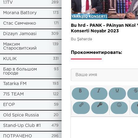
1.1TV
289
Morana Battory
173
Стас Семченко
171
Bu hrd - PANK - PAinyan NKol
Konserti Noyabr 2023
Dizayn Jamoasi
309
Bu Şəhərdə
Максим
139
Старосвитский
Прокомментировать:
KULIK
331
Бар в большом
93
городе
Tatarka FM
193
715 TEAM
122
ЕГОР
59
Old Spice Russia
20
Stand-Up Club #1
479
ПОТРАЧЕНО
296