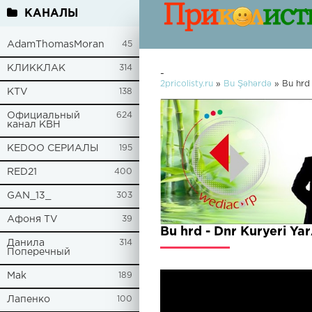
КАНАЛЫ
AdamThomasMoran
45
КЛИККЛАК
314
-
2pricolisty.ru
»
Bu Şəhərdə
» Bu hrd 
KTV
138
Официальный
624
канал КВН
KEDOO СЕРИАЛЫ
195
RED21
400
GAN_13_
303
Афоня TV
39
Bu hrd - Dnr Kuryeri Y
Данила
314
Поперечный
Mak
189
Лапенко
100