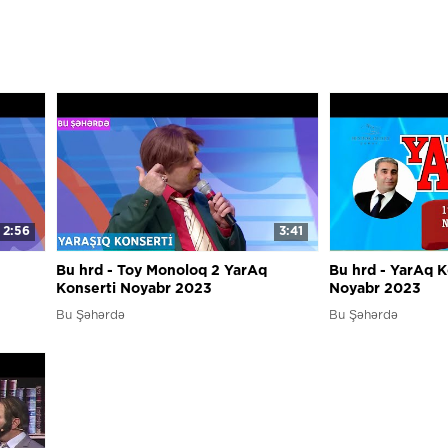
2:56
3:41
Bu hrd - Toy Monoloq 2 YarAq
Bu hrd - YarAq K
Konserti Noyabr 2023
Noyabr 2023
Bu Şəhərdə
Bu Şəhərdə