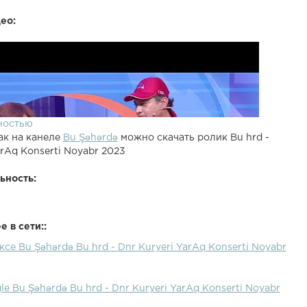
ео:
ностью
ак на канеле
Bu Şəhərdə
можно скачать ролик Bu hrd -
arAq Konserti Noyabr 2023
ьность:
 в сети::
ксе Bu Şəhərdə Bu hrd - Dnr Kuryeri YarAq Konserti Noyabr
le Bu Şəhərdə Bu hrd - Dnr Kuryeri YarAq Konserti Noyabr