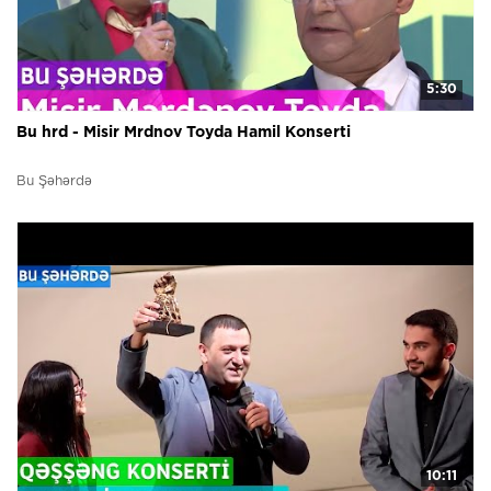
5:30
Bu hrd - Misir Mrdnov Toyda Hamil Konserti
Bu Şəhərdə
10:11