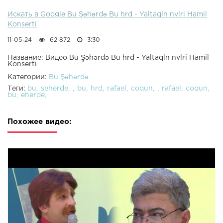
Искать в Google Bu Şəhərdə Bu hrd - Yaltaqln nvlri Hamil
Konserti
11-05-24
62 872
3:30
Название: Видео Bu Şəhərdə Bu hrd - Yaltaqln nvlri Hamil
Konserti
Категории:
Bu Şəhərdə
Теги:
bu
seherde
bu
hrd
rafael
coqun
rafael
coqun
bu
eherde
Похожее видео: