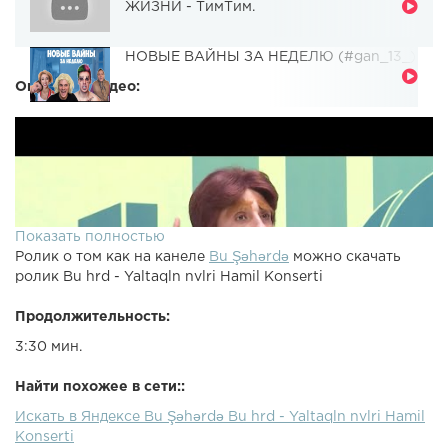
ЖИЗНИ - ТимТим.
НОВЫЕ ВАЙНЫ ЗА НЕДЕЛЮ (#gan_13_)
Описание видео:
Показать полностью
Ролик о том как на канеле
Bu Şəhərdə
можно скачать
ролик Bu hrd - Yaltaqln nvlri Hamil Konserti
Продолжительность:
3:30 мин.
Найти похожее в сети::
Искать в Яндексе Bu Şəhərdə Bu hrd - Yaltaqln nvlri Hamil
Konserti