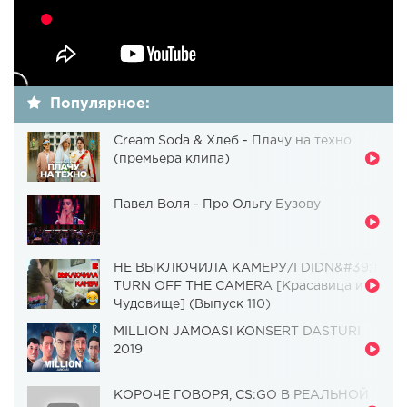
Популярное:
Cream Soda & Хлеб - Плачу на техно
(премьера клипа)
Павел Воля - Про Ольгу Бузову
НЕ ВЫКЛЮЧИЛА КАМЕРУ/I DIDN&#39;T
TURN OFF THE CAMERA [Красавица и
Чудовище] (Выпуск 110)
MILLION JAMOASI KONSERT DASTURI
2019
КОРОЧЕ ГОВОРЯ, CS:GO В РЕАЛЬНОЙ