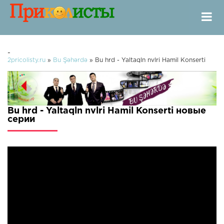
-
2pricolisty.ru
»
Bu Şəhərdə
» Bu hrd - Yaltaqln nvlri Hamil Konserti
Bu hrd - Yaltaqln nvlri Hamil Konserti новые
серии