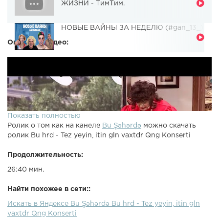
ЖИЗНИ - ТимТим.
НОВЫЕ ВАЙНЫ ЗА НЕДЕЛЮ (#gan_13_)
Описание видео:
Показать полностью
Ролик о том как на канеле
Bu Şəhərdə
можно скачать
ролик Bu hrd - Tez yeyin, itin gln vaxtdr Qng Konserti
Продолжительность:
26:40 мин.
Найти похожее в сети::
Искать в Яндексе Bu Şəhərdə Bu hrd - Tez yeyin, itin gln
vaxtdr Qng Konserti