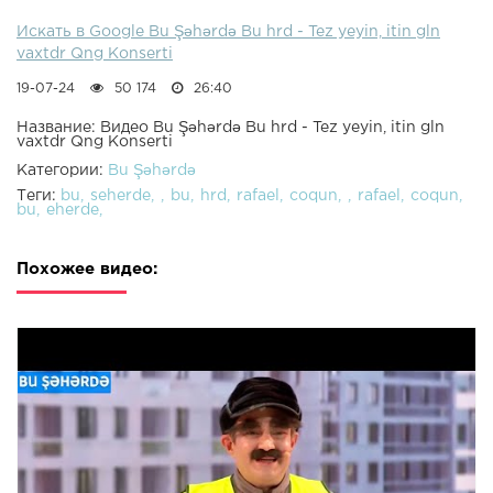
Искать в Google Bu Şəhərdə Bu hrd - Tez yeyin, itin gln
vaxtdr Qng Konserti
19-07-24
50 174
26:40
Название: Видео Bu Şəhərdə Bu hrd - Tez yeyin, itin gln
vaxtdr Qng Konserti
Категории:
Bu Şəhərdə
Теги:
bu
seherde
bu
hrd
rafael
coqun
rafael
coqun
bu
eherde
Похожее видео: