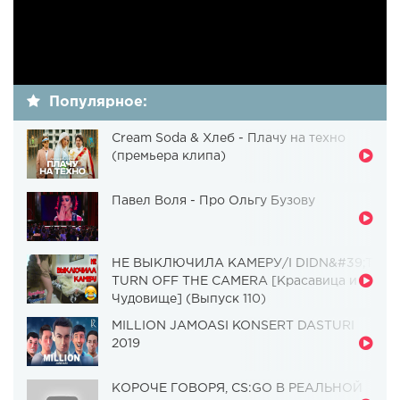
Популярное:
Cream Soda & Хлеб - Плачу на техно
(премьера клипа)
Павел Воля - Про Ольгу Бузову
НЕ ВЫКЛЮЧИЛА КАМЕРУ/I DIDN&#39;T
TURN OFF THE CAMERA [Красавица и
Чудовище] (Выпуск 110)
MILLION JAMOASI KONSERT DASTURI
2019
КОРОЧЕ ГОВОРЯ, CS:GO В РЕАЛЬНОЙ