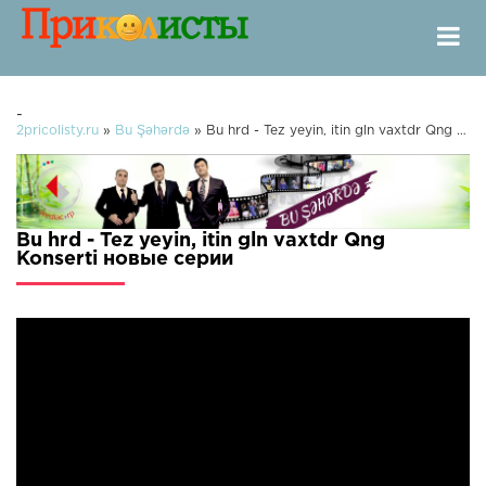
-
2pricolisty.ru
»
Bu Şəhərdə
» Bu hrd - Tez yeyin, itin gln vaxtdr Qng Konserti
Bu hrd - Tez yeyin, itin gln vaxtdr Qng
Konserti новые серии