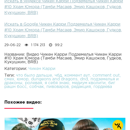
Искать в Яндексе Чикен Карри Подземелья Чикен Карри
#10 Храм Юмора (Тамби Масаев, Эмир Кашоков, Гудков,
Кукушкин, BRB)
Искать в Google Чикен Карри Подземелья Чикен Карри
#10 Храм Юмора (Тамби Масаев, Эмир Кашоков, Гудков,
Кукушкин, BRB)
29-06-22
1 174 213
99:2
Название: Видео Чикен Карри Подземелья Чикен Карри
#10 Храм Юмора (Тамби Масаев, Эмир Кашоков, Гудков,
Кукушкин, BRB)
Категории:
Чикен Карри
Теги:
что было дальше
чбд
коммент аут
comment out
смех
юмор
dungeons and dragons
dnd
подземелья и
драконы
ролевая
я себя знаю
медиум кволити
биг
рашн босс
собчак
пивоваров
редакция
гордеева
Похожее видео: