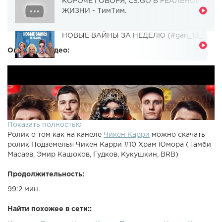
КОРОЧЕ ГОВОРЯ, CS:GO В РЕАЛЬНОЙ
ЖИЗНИ - ТимТим.
НОВЫЕ ВАЙНЫ ЗА НЕДЕЛЮ (#gan_13_)
Описание видео:
Показать полностью
Ролик о том как на канеле
Чикен Карри
можно скачать
ролик Подземелья Чикен Карри #10 Храм Юмора (Тамби
Масаев, Эмир Кашоков, Гудков, Кукушкин, BRB)
Продолжительность:
99:2 мин.
Найти похожее в сети::