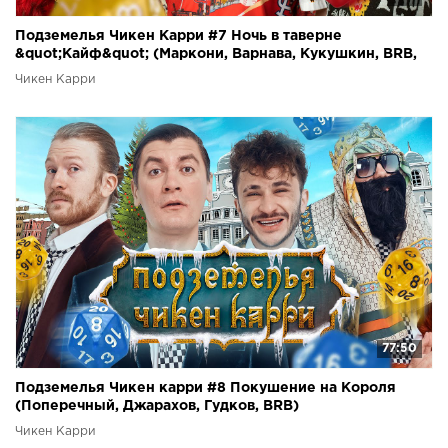
Подземелья Чикен Карри #7 Ночь в таверне
&quot;Кайф&quot; (Маркони, Варнава, Кукушкин, BRB,
Гудков)
Чикен Карри
77:50
Подземелья Чикен карри #8 Покушение на Короля
(Поперечный, Джарахов, Гудков, BRB)
Чикен Карри