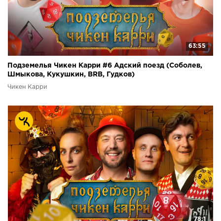
63:55
Подземелья Чикен Карри #6 Адский поезд (Соболев,
Шмыкова, Кукушкин, BRB, Гудков)
Чикен Карри
78:1