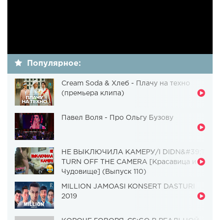
Популярное:
Cream Soda & Хлеб - Плачу на техно
(премьера клипа)
Павел Воля - Про Ольгу Бузову
НЕ ВЫКЛЮЧИЛА КАМЕРУ/I DIDN&#39;T
TURN OFF THE CAMERA [Красавица и
Чудовище] (Выпуск 110)
MILLION JAMOASI KONSERT DASTURI
2019