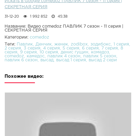
Искать в Google comedoz ПАВЛИК 7 сезон - 11 серия |
СЕКРЕТНАЯ СЕРИЯ
31-12-20
1 992 852
45:38
Название: Видео comedoz ПАВЛИК 7 сезон - 11 серия |
СЕКРЕТНАЯ СЕРИЯ
Категории:
comedoz
Теги:
Павлик
Денчик
женек
zodibox
зодибокс
1 серия
2 серия
3 серия
4 серия
5 серия
6 серия
7 серия
8
серия
9 серия
10 серия
денис гущин
комедоз
comedoz
камедос
павлик 4 сезон
павлик 5 сезон
павлик 6 сезон
высад
высад 1 серия
высад 2 сери
Похожее видео: