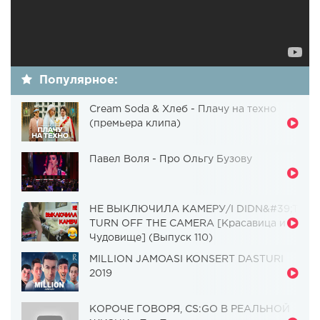
Популярное:
Cream Soda & Хлеб - Плачу на техно
(премьера клипа)
Павел Воля - Про Ольгу Бузову
НЕ ВЫКЛЮЧИЛА КАМЕРУ/I DIDN&#39;T
TURN OFF THE CAMERA [Красавица и
Чудовище] (Выпуск 110)
MILLION JAMOASI KONSERT DASTURI
2019
КОРОЧЕ ГОВОРЯ, CS:GO В РЕАЛЬНОЙ