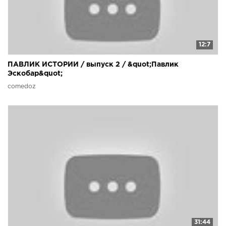
12:7
ПАВЛИК ИСТОРИИ / выпуск 2 / &quot;Павлик
Эскобар&quot;
comedoz
31:44