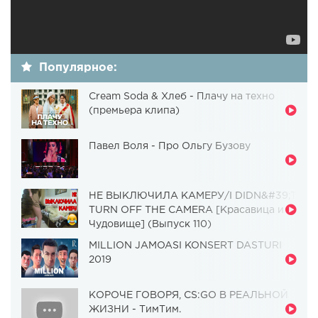
Популярное:
Cream Soda & Хлеб - Плачу на техно
(премьера клипа)
Павел Воля - Про Ольгу Бузову
НЕ ВЫКЛЮЧИЛА КАМЕРУ/I DIDN&#39;T
TURN OFF THE CAMERA [Красавица и
Чудовище] (Выпуск 110)
MILLION JAMOASI KONSERT DASTURI
2019
КОРОЧЕ ГОВОРЯ, CS:GO В РЕАЛЬНОЙ
ЖИЗНИ - ТимТим.