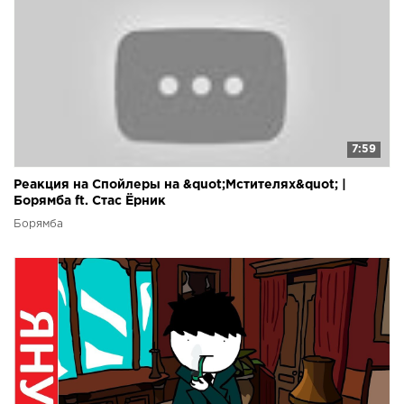
7:59
Реакция на Спойлеры на &quot;Мстителях&quot; |
Борямба ft. Стас Ёрник
Борямба