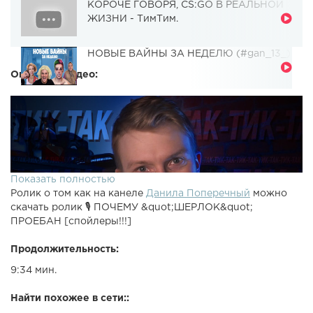
КОРОЧЕ ГОВОРЯ, CS:GO В РЕАЛЬНОЙ
ЖИЗНИ - ТимТим.
НОВЫЕ ВАЙНЫ ЗА НЕДЕЛЮ (#gan_13_)
Описание видео:
Показать полностью
Ролик о том как на канеле
Данила Поперечный
можно
скачать ролик 🎙 ПОЧЕМУ &quot;ШЕРЛОК&quot;
ПРОЕБАН [спойлеры!!!]
Продолжительность:
9:34 мин.
Найти похожее в сети::