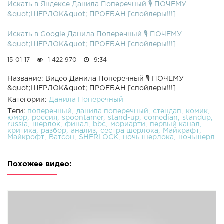
Искать в Яндексе Данила Поперечный 🎙 ПОЧЕМУ
&quot;ШЕРЛОК&quot; ПРОЕБАН [спойлеры!!!]
Искать в Google Данила Поперечный 🎙 ПОЧЕМУ
&quot;ШЕРЛОК&quot; ПРОЕБАН [спойлеры!!!]
15-01-17
1 422 970
9:34
Название: Видео Данила Поперечный 🎙 ПОЧЕМУ
&quot;ШЕРЛОК&quot; ПРОЕБАН [спойлеры!!!]
Категории:
Данила Поперечный
Теги:
поперечный
данила поперечный
стендап
комик
юмор
россия
spoontamer
stand-up
comedian
standup
russia
шерлок
финал
bbc
мориарти
первый канал
критика
разбор
анализ
сестра шерлока
Майкрафт
Майкрофт
Ватсон
SHERLOCK
ночь шерлока
ночьшерл
Похожее видео: