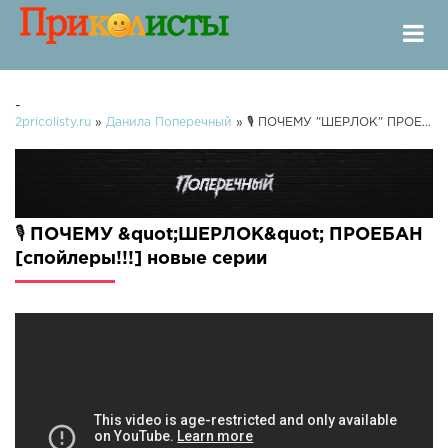
-
2pricolisty.ru
»
Данила Поперечный
» 🎙 ПОЧЕМУ "ШЕРЛОК" ПРОЕБАН [спойлеры!!!]
🎙 ПОЧЕМУ &quot;ШЕРЛОК&quot; ПРОЕБАН
[спойлеры!!!] новые серии