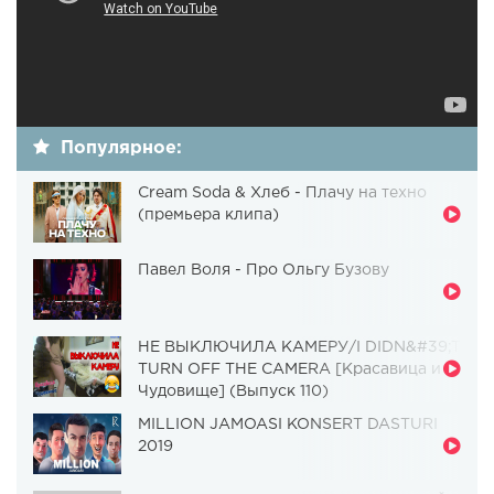
Популярное:
Cream Soda & Хлеб - Плачу на техно
(премьера клипа)
Павел Воля - Про Ольгу Бузову
НЕ ВЫКЛЮЧИЛА КАМЕРУ/I DIDN&#39;T
TURN OFF THE CAMERA [Красавица и
Чудовище] (Выпуск 110)
MILLION JAMOASI KONSERT DASTURI
2019