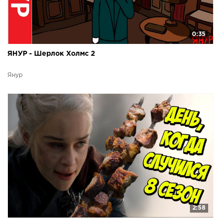
0:35
ЯНУР - Шерлок Холмс 2
Янур
2:58