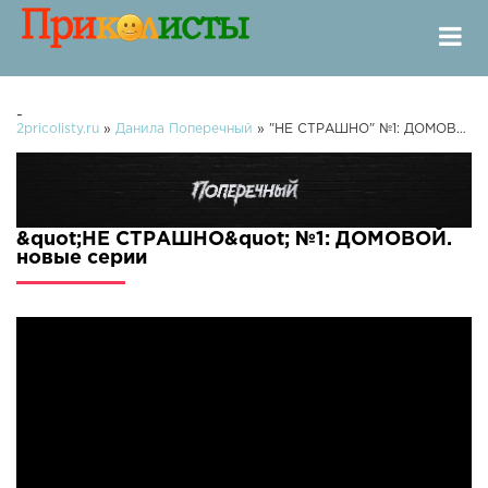
-
2pricolisty.ru
»
Данила Поперечный
» "НЕ СТРАШНО" №1: ДОМОВОЙ.
&quot;НЕ СТРАШНО&quot; №1: ДОМОВОЙ.
новые серии