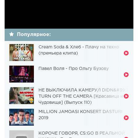
Популярное:
Cream Soda & Хлеб - Плачу на техно
(премьера клипа)
Павел Воля - Про Ольгу Бузову
НЕ ВЫКЛЮЧИЛА КАМЕРУ/I DIDN&#39;T
TURN OFF THE CAMERA [Красавица и
Чудовище] (Выпуск 110)
MILLION JAMOASI KONSERT DASTURI
2019
КОРОЧЕ ГОВОРЯ, CS:GO В РЕАЛЬНОЙ