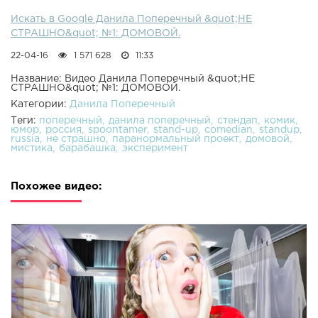
Искать в Google Данила Поперечный &quot;НЕ
СТРАШНО&quot; №1: ДОМОВОЙ.
22-04-16
1 571 628
11:33
Название: Видео Данила Поперечный &quot;НЕ
СТРАШНО&quot; №1: ДОМОВОЙ.
Категории:
Данила Поперечный
Теги:
поперечный
данила поперечный
стендап
комик
юмор
россия
spoontamer
stand-up
comedian
standup
russia
не страшно
паранормальный проект
домовой
мистика
барабашка
эксперимент
Похожее видео: