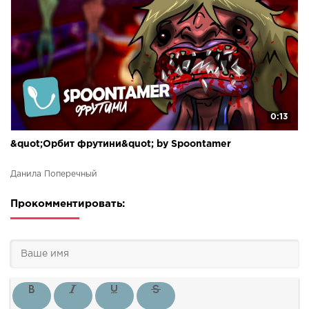
0:13
&quot;Орбит фрутини&quot; by Spoontamer
Данила Поперечный
Прокомментировать: