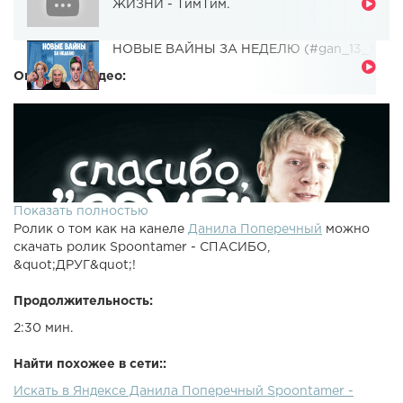
ЖИЗНИ - ТимТим.
НОВЫЕ ВАЙНЫ ЗА НЕДЕЛЮ (#gan_13_)
Описание видео:
Показать полностью
Ролик о том как на канеле
Данила Поперечный
можно
скачать ролик Spoontamer - СПАСИБО,
&quot;ДРУГ&quot;!
Продолжительность:
2:30 мин.
Найти похожее в сети::
Искать в Яндексе Данила Поперечный Spoontamer -