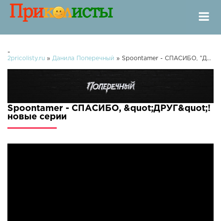
-
2pricolisty.ru
»
Данила Поперечный
» Spoontamer - СПАСИБО, "ДРУГ"!
Spoontamer - СПАСИБО, &quot;ДРУГ&quot;!
новые серии