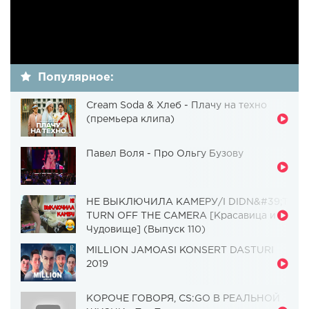
Популярное:
Cream Soda & Хлеб - Плачу на техно
(премьера клипа)
Павел Воля - Про Ольгу Бузову
НЕ ВЫКЛЮЧИЛА КАМЕРУ/I DIDN&#39;T
TURN OFF THE CAMERA [Красавица и
Чудовище] (Выпуск 110)
MILLION JAMOASI KONSERT DASTURI
2019
КОРОЧЕ ГОВОРЯ, CS:GO В РЕАЛЬНОЙ