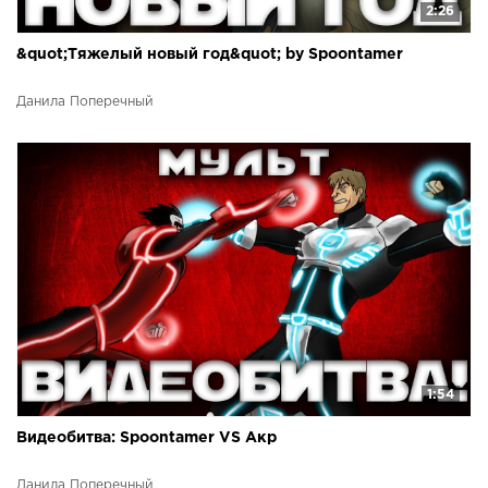
2:26
&quot;Тяжелый новый год&quot; by Spoontamer
Данила Поперечный
1:54
Видеобитва: Spoontamer VS Акр
Данила Поперечный