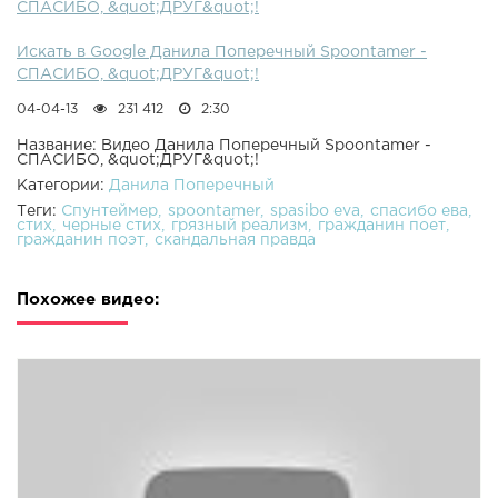
СПАСИБО, &quot;ДРУГ&quot;!
Искать в Google Данила Поперечный Spoontamer -
СПАСИБО, &quot;ДРУГ&quot;!
04-04-13
231 412
2:30
Название: Видео Данила Поперечный Spoontamer -
СПАСИБО, &quot;ДРУГ&quot;!
Категории:
Данила Поперечный
Теги:
Спунтеймер
spoontamer
spasibo eva
спасибо ева
стих
черные стих
грязный реализм
гражданин поет
гражданин поэт
скандальная правда
Похожее видео: