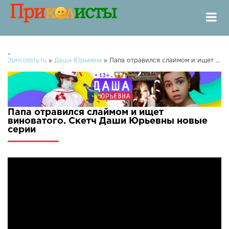
-
2pricolisty.ru
»
Даша Юрьевна
» Папа отравился слаймом и ищет виноватого. Скетч Даши Юрьевны
Папа отравился слаймом и ищет
виноватого. Скетч Даши Юрьевны новые
серии