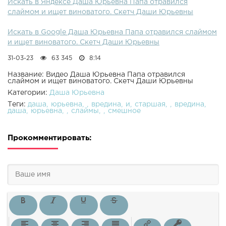
Искать в Яндексе Даша Юрьевна Папа отравился
слаймом и ищет виноватого. Скетч Даши Юрьевны
Искать в Google Даша Юрьевна Папа отравился слаймом
и ищет виноватого. Скетч Даши Юрьевны
31-03-23
63 345
8:14
Название: Видео Даша Юрьевна Папа отравился
слаймом и ищет виноватого. Скетч Даши Юрьевны
Категории:
Даша Юрьевна
Теги:
даша
юрьевна
вредина
и
старшая
вредина
даша
юрьевна
слаймы
смешное
Прокомментировать: