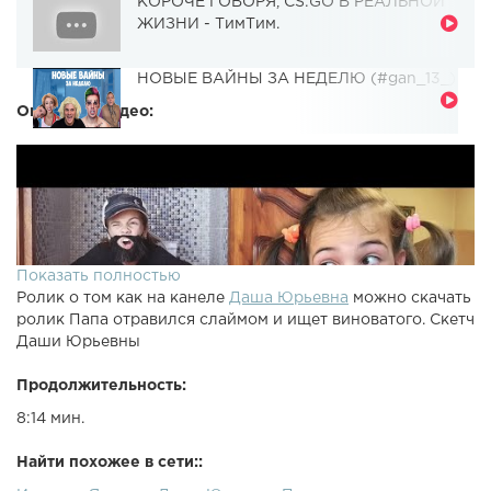
КОРОЧЕ ГОВОРЯ, CS:GO В РЕАЛЬНОЙ
ЖИЗНИ - ТимТим.
НОВЫЕ ВАЙНЫ ЗА НЕДЕЛЮ (#gan_13_)
Описание видео:
Показать полностью
Ролик о том как на канеле
Даша Юрьевна
можно скачать
ролик Папа отравился слаймом и ищет виноватого. Скетч
Даши Юрьевны
Продолжительность:
8:14 мин.
Найти похожее в сети::