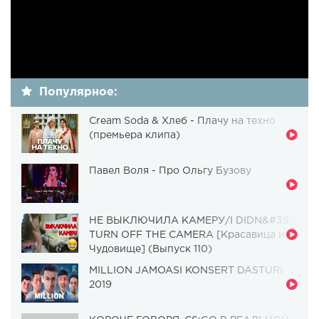
Популярное:
Cream Soda & Хлеб - Плачу на техно
(премьера клипа)
Павел Воля - Про Ольгу Бузову
НЕ ВЫКЛЮЧИЛА КАМЕРУ/I DIDN&#39;T
TURN OFF THE CAMERA [Красавица и
Чудовище] (Выпуск 110)
MILLION JAMOASI KONSERT DASTURI
2019