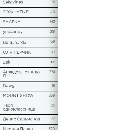
Sekavines
101
ЗОЖНУТЫЕ
40
SHAPKA
143
yep4andy
251
459
Bu Şəhərdə
ОЛЯ ПЕРЧИК
87
Zak
121
Анекдоты от А до
774
Я
Dawg
16
MOUNT SHOW
359
Твоя
26
одноклассница
Денис Сальманов
22
Мемная Папка
370