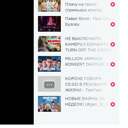
Плачу на техно
(премьера клипа)
Павел Воля - Про Ольгу
Бузову
НЕ ВЫКЛЮЧИЛА
КАМЕРУ/I DIDN&#39;T
TURN OFF THE CAMERA
[Красавица и
MILLION JAMOASI
Чудовище] (Выпуск 110)
KONSERT DASTURI 2019
КОРОЧЕ ГОВОРЯ,
CS:GO В РЕАЛЬНОЙ
ЖИЗНИ - ТимТим.
НОВЫЕ ВАЙНЫ ЗА
НЕДЕЛЮ (#gan_13_)