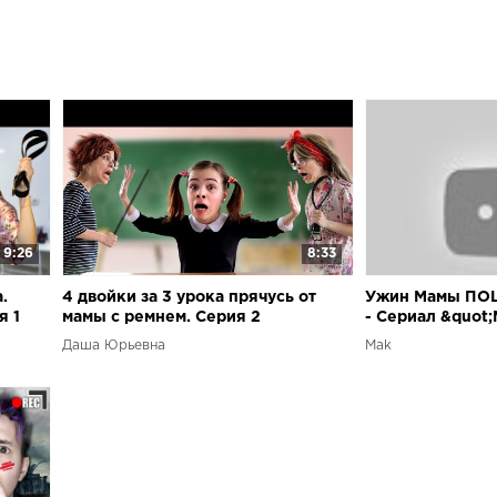
9:26
8:33
.
4 двойки за 3 урока прячусь от
Ужин Мамы ПОШЕ
я 1
мамы с ремнем. Серия 2
- Сериал &quot;
серия
Даша Юрьевна
Mak