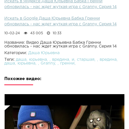
Искать в Яндексе Даша Юрьевна Бабка Гренни
обновилась - нас ждет жуткая игра с Granny. Серия 14
Искать в Google Даша Юрьевна Бабка Гренни
обновилась - нас ждет жуткая игра с Granny. Серия 14
10-02-24
43 005
10:33
Название: Видео Даша Юрьевна Бабка Гренни
обновилась - нас ждет жуткая игра с Granny. Серия 14
Категории:
Даша Юрьевна
Теги:
даша
юрьевна
вредина
и
старшая
вредина
даша
юрьевна
Granny
гренни
Похожее видео: