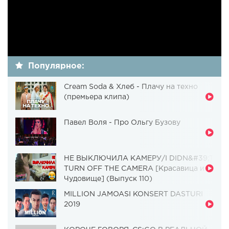
Популярное:
Cream Soda & Хлеб - Плачу на техно
(премьера клипа)
Павел Воля - Про Ольгу Бузову
НЕ ВЫКЛЮЧИЛА КАМЕРУ/I DIDN&#39;T
TURN OFF THE CAMERA [Красавица и
Чудовище] (Выпуск 110)
MILLION JAMOASI KONSERT DASTURI
2019