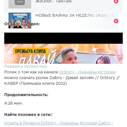
ЖИЗНИ - ТимТим.
НОВЫЕ ВАЙНЫ ЗА НЕДЕЛЮ (#gan_13_)
Описание видео:
Показать полностью
Ролик о том как на канеле
DiStory - Дианины Истории
можно скачать ролик Dabro - Давай запоëм // DiStory //
КАВЕР (Премьера клипа 2022)
Продолжительность:
4:28 мин.
Найти похожее в сети::
Искать в Яндексе DiStory - Дианины Истории Dabro -