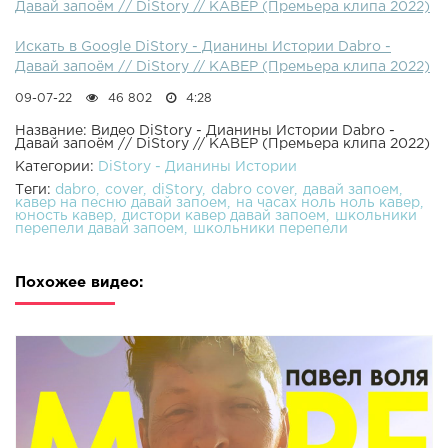
Давай запоëм // DiStory // КАВЕР (Премьера клипа 2022)
Искать в Google DiStory - Дианины Истории Dabro -
Давай запоëм // DiStory // КАВЕР (Премьера клипа 2022)
09-07-22
46 802
4:28
Название: Видео DiStory - Дианины Истории Dabro -
Давай запоëм // DiStory // КАВЕР (Премьера клипа 2022)
Категории:
DiStory - Дианины Истории
Теги:
dabro
cover
diStory
dabro cover
давай запоем
кавер на песню давай запоем
на часах ноль ноль кавер
юность кавер
дистори кавер давай запоем
школьники
перепели давай запоем
школьники перепели
Похожее видео: