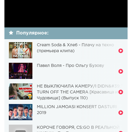
Популярное:
Cream Soda & Хлеб - Плачу на техно
(премьера клипа)
Павел Воля - Про Ольгу Бузову
НЕ ВЫКЛЮЧИЛА КАМЕРУ/I DIDN&#39;T
TURN OFF THE CAMERA [Красавица и
Чудовище] (Выпуск 110)
MILLION JAMOASI KONSERT DASTURI
2019
КОРОЧЕ ГОВОРЯ, CS:GO В РЕАЛЬНОЙ