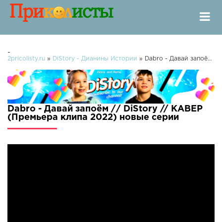
-
2pricolisty.ru
»
DiStory - Дианины Истории
» Dabro - Давай запоëм // DiStory // КАВЕР (Премьера клипа 2022)
Dabro - Давай запоëм // DiStory // КАВЕР
(Премьера клипа 2022) новые серии