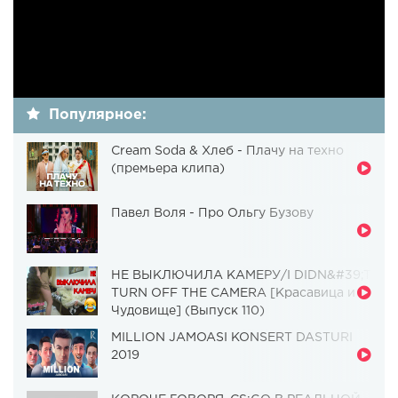
Популярное:
Cream Soda & Хлеб - Плачу на техно
(премьера клипа)
Павел Воля - Про Ольгу Бузову
НЕ ВЫКЛЮЧИЛА КАМЕРУ/I DIDN&#39;T
TURN OFF THE CAMERA [Красавица и
Чудовище] (Выпуск 110)
MILLION JAMOASI KONSERT DASTURI
2019