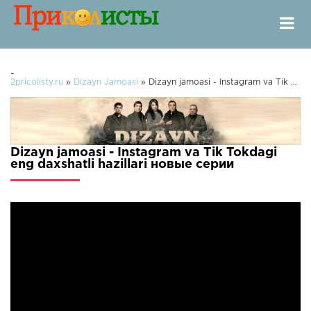
-
2pricolisty.ru
»
Dizayn Jamoasi
» Dizayn jamoasi - Instagram va Tik Tokdagi eng daxshatli hazillari
Dizayn jamoasi - Instagram va Tik Tokdagi
eng daxshatli hazillari новые серии