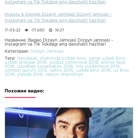
Instagram va Tik Tokdagi eng daxshatli hazillari
Искать в Google Dizayn Jamoasi Dizayn jamoasi -
Instagram va Tik Tokdagi eng daxshatli hazillari
17-03-22
171 650
19:27
Название: Видео Dizayn Jamoasi Dizayn jamoasi -
Instagram va Tik Tokdagi eng daxshatli hazillari
Категории:
Dizayn Jamoasi
Теги:
Handalak
shahzoda o'zbek kino
yangi uzbek kino
uzbek prikolar 2018
yulduz usmonova 2018
alisher fayz
2018
ozodbek nazarbekov 2018
lola yuldasheva 2015
ummon guruhi 2015
sahro 2015
uzbek kino 2018
uz kino
2018
ziyoda 2018
valijon shamshiye
Похожее видео: