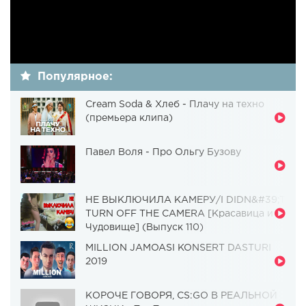
Популярное:
Cream Soda & Хлеб - Плачу на техно
(премьера клипа)
Павел Воля - Про Ольгу Бузову
НЕ ВЫКЛЮЧИЛА КАМЕРУ/I DIDN&#39;T
TURN OFF THE CAMERA [Красавица и
Чудовище] (Выпуск 110)
MILLION JAMOASI KONSERT DASTURI
2019
КОРОЧЕ ГОВОРЯ, CS:GO В РЕАЛЬНОЙ