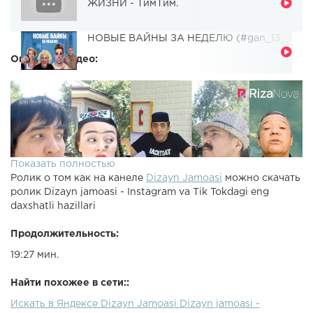
ЖИЗНИ - ТимТим.
НОВЫЕ ВАЙНЫ ЗА НЕДЕЛЮ (#gan_13_)
Описание видео:
Показать полностью
Ролик о том как на канеле
Dizayn Jamoasi
можно скачать
ролик Dizayn jamoasi - Instagram va Tik Tokdagi eng
daxshatli hazillari
Продолжительность:
19:27 мин.
Найти похожее в сети::
Искать в Яндексе Dizayn Jamoasi Dizayn jamoasi -