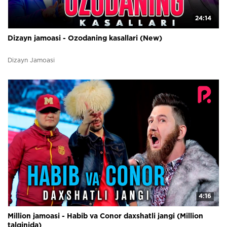
24:14
Dizayn jamoasi - Ozodaning kasallari (New)
Dizayn Jamoasi
4:16
Million jamoasi - Habib va Conor daxshatli jangi (Million
talqinida)