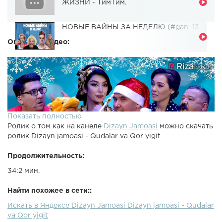
ЖИЗНИ - ТимТим.
НОВЫЕ ВАЙНЫ ЗА НЕДЕЛЮ (#gan_13_)
Описание видео:
Показать полностью
Ролик о том как на канеле
Dizayn Jamoasi
можно скачать
ролик Dizayn jamoasi - Qudalar va Qor yigit
Продолжительность:
34:2 мин.
Найти похожее в сети::
Искать в Яндексе Dizayn Jamoasi Dizayn jamoasi - Qudalar
va Qor yigit