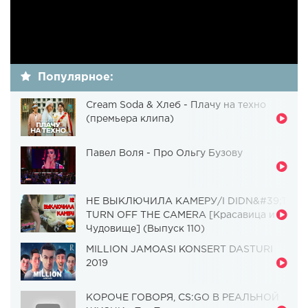
Популярное:
Cream Soda & Хлеб - Плачу на техно
(премьера клипа)
Павел Воля - Про Ольгу Бузову
НЕ ВЫКЛЮЧИЛА КАМЕРУ/I DIDN&#39;T
TURN OFF THE CAMERA [Красавица и
Чудовище] (Выпуск 110)
MILLION JAMOASI KONSERT DASTURI
2019
КОРОЧЕ ГОВОРЯ, CS:GO В РЕАЛЬНОЙ