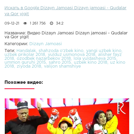
Искать в Google Dizayn Jamoasi Dizayn jamoasi - Qudalar
va Qor yigit
09-12-21
1 261 756
34:2
Название: Видео Dizayn Jamoasi Dizayn jamoasi - Qudalar
va Qor yigit
Категории:
Dizayn Jamoasi
Теги:
Handalak
shahzoda o'zbek kino
yangi uzbek kino
uzbek prikolar 2018
yulduz usmonova 2018
alisher fayz
2018
ozodbek nazarbekov 2018
lola yuldasheva 2015
ummon guruhi 2015
sahro 2015
uzbek kino 2018
uz kino
2018
ziyoda 2018
valijon shamshiye
Похожее видео: