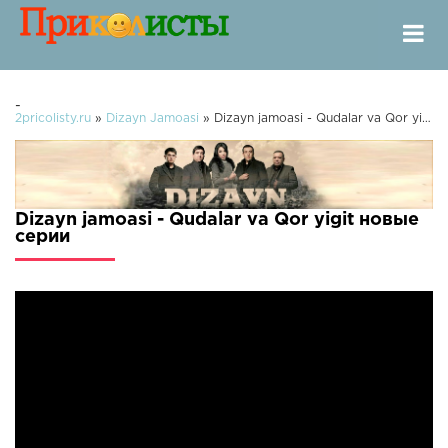
-
2pricolisty.ru
»
Dizayn Jamoasi
» Dizayn jamoasi - Qudalar va Qor yigit
Dizayn jamoasi - Qudalar va Qor yigit новые
серии