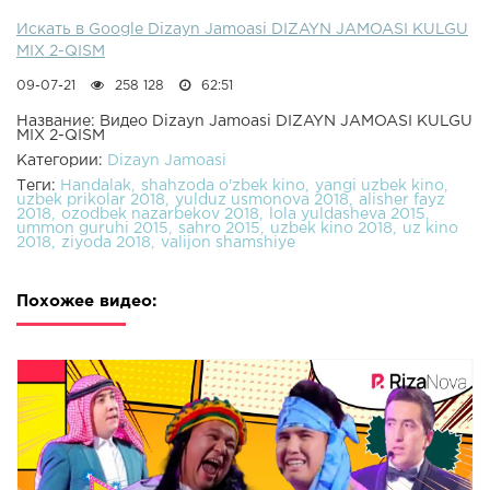
Искать в Google Dizayn Jamoasi DIZAYN JAMOASI KULGU
MIX 2-QISM
09-07-21
258 128
62:51
Название: Видео Dizayn Jamoasi DIZAYN JAMOASI KULGU
MIX 2-QISM
Категории:
Dizayn Jamoasi
Теги:
Handalak
shahzoda o'zbek kino
yangi uzbek kino
uzbek prikolar 2018
yulduz usmonova 2018
alisher fayz
2018
ozodbek nazarbekov 2018
lola yuldasheva 2015
ummon guruhi 2015
sahro 2015
uzbek kino 2018
uz kino
2018
ziyoda 2018
valijon shamshiye
Похожее видео: