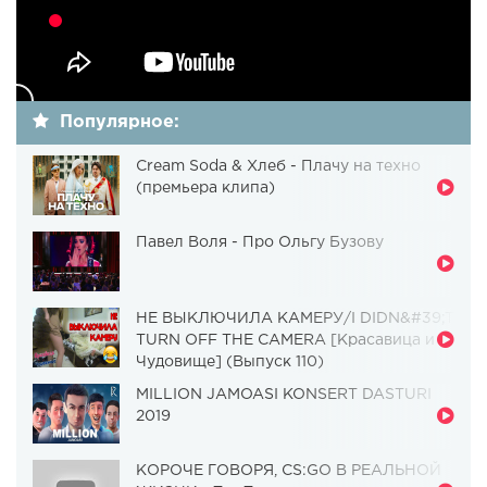
Популярное:
Cream Soda & Хлеб - Плачу на техно
(премьера клипа)
Павел Воля - Про Ольгу Бузову
НЕ ВЫКЛЮЧИЛА КАМЕРУ/I DIDN&#39;T
TURN OFF THE CAMERA [Красавица и
Чудовище] (Выпуск 110)
MILLION JAMOASI KONSERT DASTURI
2019
КОРОЧЕ ГОВОРЯ, CS:GO В РЕАЛЬНОЙ