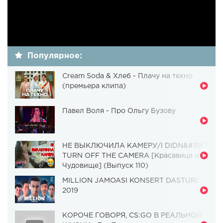
Популярное:
Cream Soda & Хлеб - Плачу на техно
(премьера клипа)
Павел Воля - Про Ольгу Бузову
НЕ ВЫКЛЮЧИЛА КАМЕРУ/I DIDN&#39;T
TURN OFF THE CAMERA [Красавица и
Чудовище] (Выпуск 110)
MILLION JAMOASI KONSERT DASTURI
2019
КОРОЧЕ ГОВОРЯ, CS:GO В РЕАЛЬНОЙ