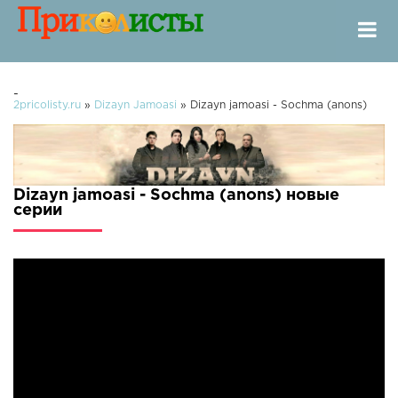
-
2pricolisty.ru
»
Dizayn Jamoasi
» Dizayn jamoasi - Sochma (anons)
Dizayn jamoasi - Sochma (anons) новые
серии