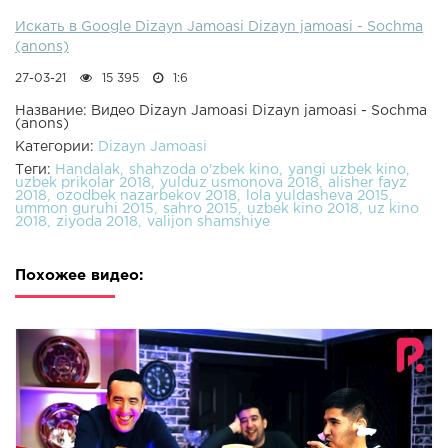
Искать в Google Dizayn Jamoasi Dizayn jamoasi - Sochma
(anons)
27-03-21
15 395
1:6
Название: Видео Dizayn Jamoasi Dizayn jamoasi - Sochma
(anons)
Категории:
Dizayn Jamoasi
Теги:
Handalak
shahzoda o'zbek kino
yangi uzbek kino
uzbek prikolar 2018
yulduz usmonova 2018
alisher fayz
2018
ozodbek nazarbekov 2018
lola yuldasheva 2015
ummon guruhi 2015
sahro 2015
uzbek kino 2018
uz kino
2018
ziyoda 2018
valijon shamshiye
Похожее видео: