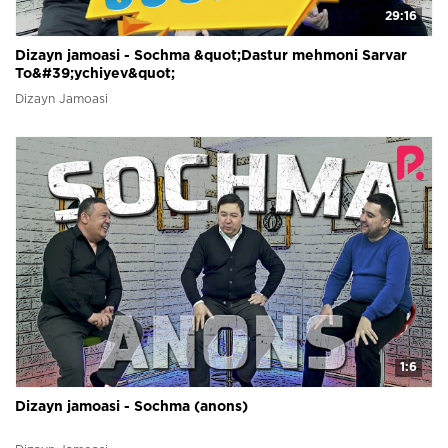
29:16
Dizayn jamoasi - Sochma &quot;Dastur mehmoni Sarvar
To&#39;ychiyev&quot;
Dizayn Jamoasi
1:6
Dizayn jamoasi - Sochma (anons)