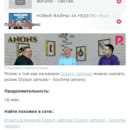
ЖИЗНИ - ТимТим.
НОВЫЕ ВАЙНЫ ЗА НЕДЕЛЮ (#gan_13_)
Описание видео:
Показать полностью
Ролик о том как на канеле
Dizayn Jamoasi
можно скачать
ролик Dizayn jamoasi - Sochma (anons)
Продолжительность:
1:6 мин.
Найти похожее в сети::
Искать в Яндексе Dizayn Jamoasi Dizayn jamoasi - Sochma
(anons)